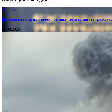
Мнение
Не было печали, или зачем «беглых» хотят лишать граждан
06.08.2026