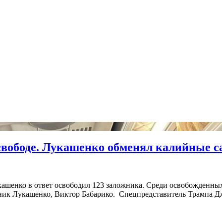
свободе. Лукашенко обменял калийные с
шенко в ответ освободил 123 заложника. Среди освобожденных 
ник Лукашенко, Виктор Бабарико. Спецпредставитель Трампа Дж