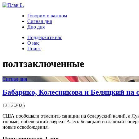
Говорим о важном
Сигнал дня
Дно дня
Поддержите нас
О нас
Поиск
полтзаключенные
Сигнал дня
Бабарико, Колесникова и Беляцкий на 
13.12.2025
США пообещали отменить санкции на беларуский калий, а Лука
тюрьме, нобелевский лауреат Алесь Беляцкий и главный сопер
новые освобождения.
Популярное за 3 дня