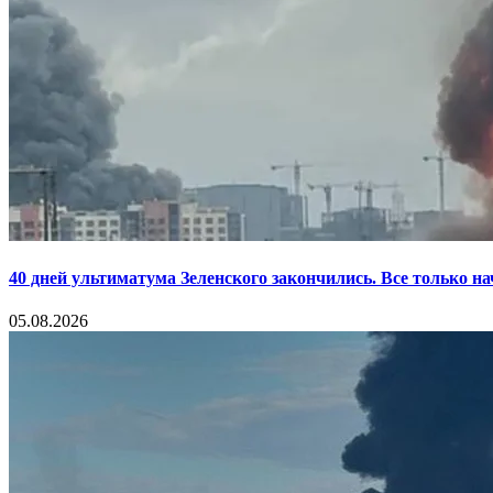
40 дней ультиматума Зеленского закончились. Все только н
05.08.2026