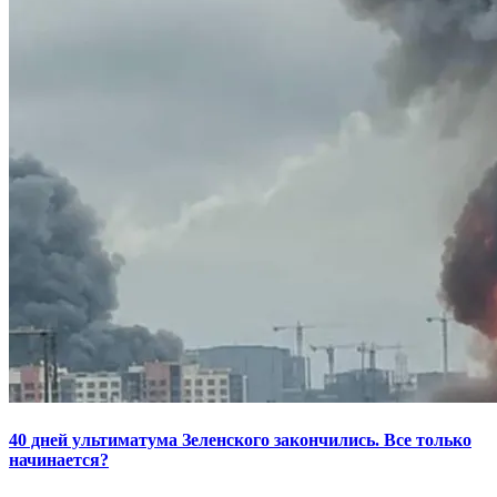
40 дней ультиматума Зеленского закончились. Все только
начинается?