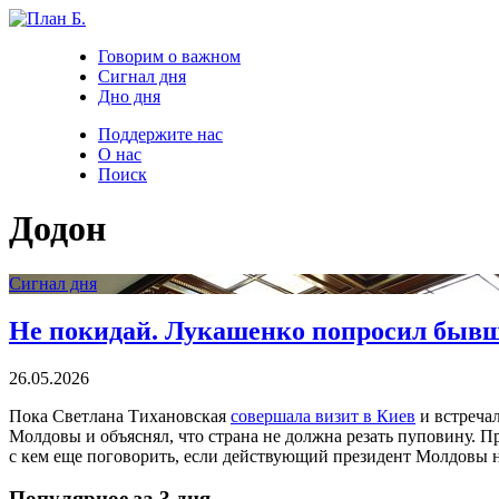
Говорим о важном
Сигнал дня
Дно дня
Поддержите нас
О нас
Поиск
Додон
Сигнал дня
Не покидай. Лукашенко попросил бывш
26.05.2026
Пока Светлана Тихановская
совершала визит в Киев
и встреча
Молдовы и объяснял, что страна не должна резать пуповину. П
с кем еще поговорить, если действующий президент Молдовы н
Популярное за 3 дня