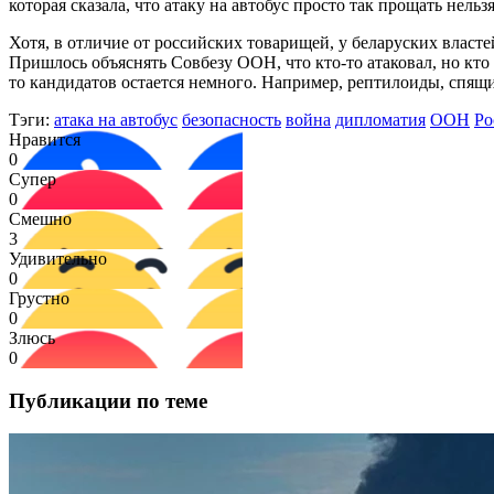
которая сказала, что атаку на автобус просто так прощать нель
Хотя, в отличие от российских товарищей, у беларуских власте
Пришлось объяснять Совбезу ООН, что кто-то атаковал, но кто 
то кандидатов остается немного. Например, рептилоиды, спящ
Тэги:
атака на автобус
безопасность
война
дипломатия
ООН
Ро
Нравится
0
Супер
0
Смешно
3
Удивительно
0
Грустно
0
Злюсь
0
Публикации по теме