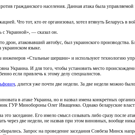
ротив гражданского населения. Данная атака была управляемой
ацией. Что тот, кто ее организовал, хотел втянуть Беларусь в во
ь с Украиной», — сказал он.
, что дрон, атаковавший автобус, был украинского производства.
а украинском языке.
пы инженеров «Стальные шершни» и используют технологию упр
новна Украина. И для того, чтобы установить место происхожден
бенно если привлечь к этому делу специалистов.
льфович
, длится уже почти две недели. За две недели можно был
 виновата в атаке Украина, но и назвал имена конкретных орган
ник ГУР Минобороны Олег Иващенко. Однако беларуские власти
 это заседание. Его имело смысл созывать либо сразу после ата
ть через две недели, не назвав при этом виновных, вообще ника
 собирались. Запрос на проведение заседания Совбеза Минск на