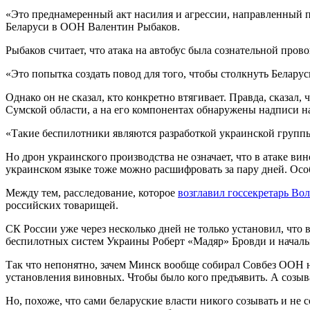
«Это преднамеренный акт насилия и агрессии, направленный п
Беларуси в ООН Валентин Рыбаков.
Рыбаков считает, что атака на автобус была сознательной провок
«Это попытка создать повод для того, чтобы столкнуть Беларус
Однако он не сказал, кто конкретно втягивает. Правда, сказал
Сумской области, а на его компонентах обнаружены надписи н
«Такие беспилотники являются разработкой украинской груп
Но дрон украинского производства не означает, что в атаке ви
украинском языке тоже можно расшифровать за пару дней. Осо
Между тем, расследование, которое
возглавил госсекретарь Во
российских товарищей.
СК России уже через несколько дней не только установил, что
беспилотных систем Украины Роберт «Мадяр» Бровди и началь
Так что непонятно, зачем Минск вообще собирал Совбез ООН на
установления виновных. Чтобы было кого предъявить. А созыва
Но, похоже, что сами беларуские власти никого созывать и не