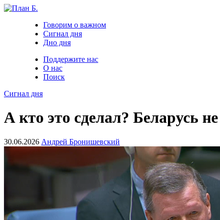
Говорим о важном
Сигнал дня
Дно дня
Поддержите нас
О нас
Поиск
Сигнал дня
А кто это сделал? Беларусь н
30.06.2026
Андрей Бронишевский