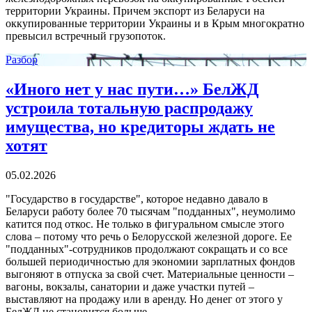
территории Украины. Причем экспорт из Беларуси на
оккупированные территории Украины и в Крым многократно
превысил встречный грузопоток.
Разбор
«Иного нет у нас пути…» БелЖД
устроила тотальную распродажу
имущества, но кредиторы ждать не
хотят
05.02.2026
"Государство в государстве", которое недавно давало в
Беларуси работу более 70 тысячам "подданных", неумолимо
катится под откос. Не только в фигуральном смысле этого
слова – потому что речь о Белорусской железной дороге. Ее
"подданных"-сотрудников продолжают сокращать и со все
большей периодичностью для экономии зарплатных фондов
выгоняют в отпуска за свой счет. Материальные ценности –
вагоны, вокзалы, санатории и даже участки путей –
выставляют на продажу или в аренду. Но денег от этого у
БелЖД не становится больше.