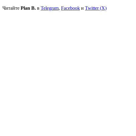
Читайте
Plan B.
в
Telegram
,
Facebook
и
Twitter (X)