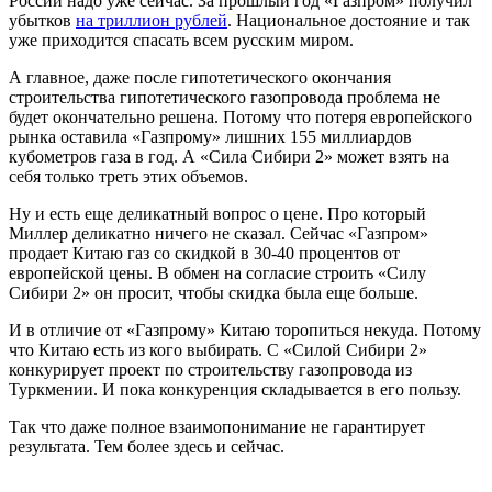
России надо уже сейчас. За прошлый год «Газпром» получил
убытков
на триллион рублей
. Национальное достояние и так
уже приходится спасать всем русским миром.
А главное, даже после гипотетического окончания
строительства гипотетического газопровода проблема не
будет окончательно решена. Потому что потеря европейского
рынка оставила «Газпрому» лишних 155 миллиардов
кубометров газа в год. А «Сила Сибири 2» может взять на
себя только треть этих объемов.
Ну и есть еще деликатный вопрос о цене. Про который
Миллер деликатно ничего не сказал. Сейчас «Газпром»
продает Китаю газ со скидкой в 30-40 процентов от
европейской цены. В обмен на согласие строить «Силу
Сибири 2» он просит, чтобы скидка была еще больше.
И в отличие от «Газпрому» Китаю торопиться некуда. Потому
что Китаю есть из кого выбирать. С «Силой Сибири 2»
конкурирует проект по строительству газопровода из
Туркмении. И пока конкуренция складывается в его пользу.
Так что даже полное взаимопонимание не гарантирует
результата. Тем более здесь и сейчас.