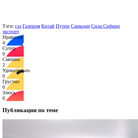
Тэги:
газ
Газпром
Китай
Путин
Санкции
Сила Сибири
экспорт
Нравится
4
Супер
0
Смешно
2
Удивительно
0
Грустно
0
Злюсь
0
Публикации по теме