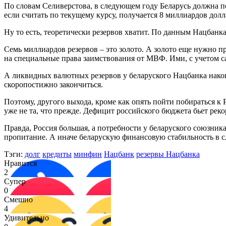
По словам Селиверстова, в следующем году Беларусь должна по
если считать по текущему курсу, получается 8 миллиардов долл
Ну то есть, теоретически резервов хватит. По данным Нацбанка
Семь миллиардов резервов – это золото. А золото еще нужно п
на специальные права заимствования от МВФ. Ими, с учетом с
А ликвидных валютных резервов у беларуского Нацбанка накопи
скоропостижно закончиться.
Поэтому, другого выхода, кроме как опять пойти побираться к 
уже не та, что прежде. Дефицит российского бюджета бьет реко
Правда, Россия большая, а потребности у беларуского союзника
пропитание. А иначе беларускую финансовую стабильность в 
Тэги:
долг
кредиты
минфин
Нацбанк
резервы Нацбанка
Нравится
2
Супер
0
Смешно
4
Удивительно