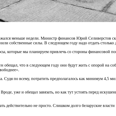
ржался меньше недели. Министр финансов Юрий Селиверстов сказ
нили собственные силы. В следующем году надо отдать столько д
урсы, которые мы планируем привлечь со стороны финансовой 
обещал, что в следующем году они будут жить с опорой на собст
вободнее».
ка. Судя по всему, потратить предполагалось как минимум 4,5 м
роде, уже и обещал завязать, но как тут устоять перед искушен
ать действительно не просто. Слишком долго беларуские власти 