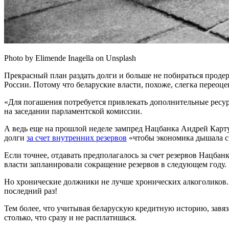
Photo by Elimende Inagella on Unsplash
Прекрасный план раздать долги и больше не побираться проде
России. Потому что беларуские власти, похоже, слегка переоце
«Для погашения потребуется привлекать дополнительные рес
на заседании парламентской комиссии.
А ведь еще на прошлой неделе зампред Нацбанка Андрей Картун 
долги
за счет внутренних резервов
«чтобы экономика дышала с
Если точнее, отдавать предполагалось за счет резервов Нацбан
власти запланировали сокращение резервов в следующем году.
Но хронические должники не лучше хронических алкоголиков. В
последний раз!
Тем более, что учитывая беларускую кредитную историю, завяз
столько, что сразу и не расплатишься.