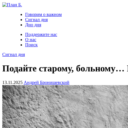
Говорим о важном
Сигнал дня
Дно дня
Поддержите нас
О нас
Поиск
Сигнал дня
Подайте старому, больному… Б
13.11.2025
Андрей Бронишевский