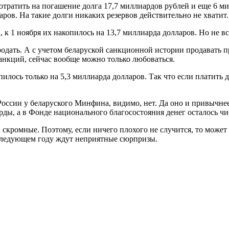
тратить на погашение долга 17,7 миллиардов рублей и еще 6 ми
аров. На такие долги никаких резервов действительно не хватит.
, к 1 ноября их накопилось на 13,7 миллиарда долларов. Но не в
родать. А с учетом беларуской санкционной истории продавать 
анкций, сейчас вообще можно только любоваться.
лось только на 5,3 миллиарда долларов. Так что если платить д
России у беларуского Минфина, видимо, нет. Да оно и привычнее
рды, а в Фонде национального благосостояния денег осталось чи
 скромные. Поэтому, если ничего плохого не случится, то может
следующем году ждут неприятные сюрпризы.