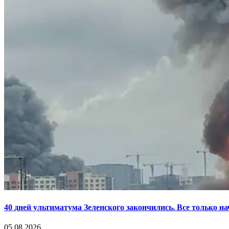
40 дней ультиматума Зеленского закончились. Все только н
05.08.2026