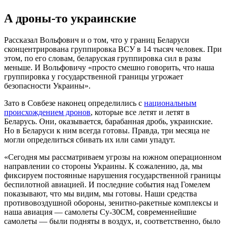
А дроны-то украинские
Рассказал Вольфович и о том, что у границ Беларуси
сконцентрирована группировка ВСУ в 14 тысяч человек. При
этом, по его словам, беларуская группировка сил в разы
меньше. И Вольфовичу «просто смешно говорить, что наша
группировка у государственной границы угрожает
безопасности Украины».
Зато в Совбезе наконец определились с
национальным
происхождением дронов
, которые все летят и летят в
Беларусь. Они, оказывается, барабанная дробь, украинские.
Но в Беларуси к ним всегда готовы. Правда, три месяца не
могли определиться сбивать их или сами упадут.
«Сегодня мы рассматриваем угрозы на южном операционном
направлении со стороны Украины. К сожалению, да, мы
фиксируем постоянные нарушения государственной границы
беспилотной авиацией. И последние события над Гомелем
показывают, что мы видим, мы готовы. Наши средства
противовоздушной обороны, зенитно-ракетные комплексы и
наша авиация — самолеты Су-30СМ, современнейшие
самолеты — были подняты в воздух, и, соответственно, было