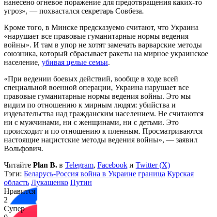
нанесено огневое поражение для предотвращения каких-то
угроз», — похвастался секретарь Совбеза.
Кроме того, в Минске предсказуемо считают, что Украина
«нарушает все правовые гуманитарные нормы ведения
войны». И там в упор не хотят замечать варварские методы
союзника, который сбрасывает ракеты на мирное украинское
население,
убивая целые семьи
.
«При ведении боевых действий, вообще в ходе всей
специальной военной операции, Украина нарушает все
правовые гуманитарные нормы ведения войны. Это мы
видим по отношению к мирным людям: убийства и
издевательства над гражданским населением. Не считаются
ни с мужчинами, ни с женщинами, ни с детьми. Это
происходит и по отношению к пленным. Просматриваются
настоящие нацистские методы ведения войны», — заявил
Вольфович.
Читайте
Plan B.
в
Telegram
,
Facebook
и
Twitter (X)
Тэги:
Беларусь-Россия
война в Украине
граница
Курская
область
Лукашенко
Путин
Нравится
2
Супер