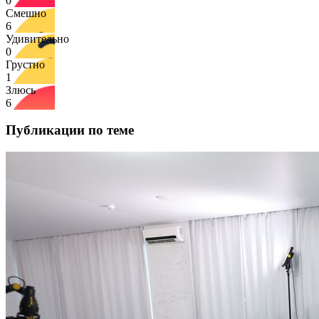
0
Смешно
6
Удивительно
0
Грустно
1
Злюсь
6
Публикации по теме