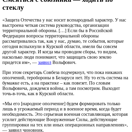
стеклу
«Защита Отечества у нас носит всенародный характер. У нас
выстроена четкая система руководства, организации
территориальной обороны. […] Если бы в Российской
Федерации вопросы территориальной обороны
рассматривались так, как у нас, думаю, те события, которые
сегодня вспыхнули в Курской области, имели бы совсем
другой характер. И когда мы проводим сборы, то видим,
насколько люди понимают, что защищать свою землю
придется им», —
заявил
Вольфович.
При этом секретарь Совбеза подчеркнул, что пока никаких
ополчений, теробороны в Беларуси нет. Ну то есть система на
бумажке есть, а на практике – как повезет. По словам
Вольфовича, дождемся войны, а там посмотрим. Выходит
точь-в-точь, как в Курской области.
«Мы его [народное ополчение] будем формировать только
лишь в угрожаемый период и в военное время, когда будет
необходимость. Это серьезная военная составляющая, которая
усилит действующие Вооруженные Силы, действующие
группировки на тех или иных операционных направлениях»,
— заявил чиновник.