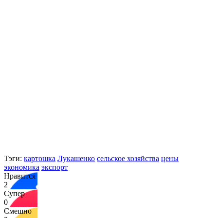
Тэги:
картошка
Лукашенко
сельское хозяйства
цены
экономика
экспорт
Нравится
2
Супер
0
Смешно