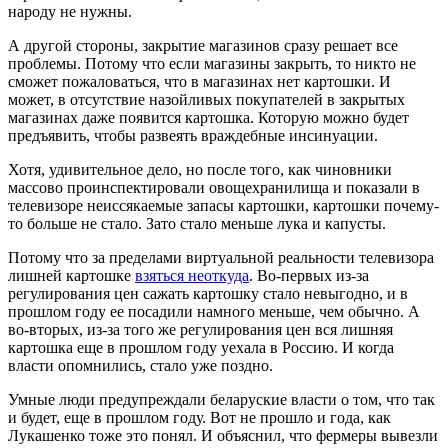
народу не нужны.
А другой стороны, закрытие магазинов сразу решает все
проблемы. Потому что если магазины закрыть, то никто не
сможет пожаловаться, что в магазинах нет картошки. И
может, в отсутствие назойливых покупателей в закрытых
магазинах даже появится картошка. Которую можно будет
предъявить, чтобы развеять враждебные инсинуации.
Хотя, удивительное дело, но после того, как чиновники
массово проинспектировали овощехранилища и показали в
телевизоре неиссякаемые запасы картошки, картошки почему-
то больше не стало. Зато стало меньше лука и капусты.
Потому что за пределами виртуальной реальности телевизора
лишней картошке
взяться неоткуда
. Во-первых из-за
регулирования цен сажать картошку стало невыгодно, и в
прошлом году ее посадили намного меньше, чем обычно. А
во-вторых, из-за того же регулирования цен вся лишняя
картошка еще в прошлом году уехала в Россию. И когда
власти опомнились, стало уже поздно.
Умные люди предупреждали беларуские власти о том, что так
и будет, еще в прошлом году. Вот не прошло и года, как
Лукашенко тоже это понял. И объяснил, что фермеры вывезли