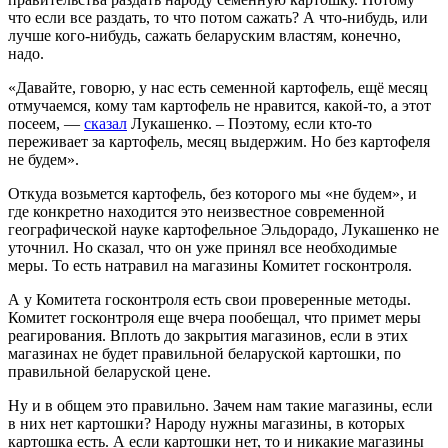
что если все раздать, то что потом сажать? А что-нибудь, или
лучше кого-нибудь, сажать беларуским властям, конечно,
надо.
«Давайте, говорю, у нас есть семенной картофель, ещё месяц
отмучаемся, кому там картофель не нравится, какой-то, а этот
посеем, —
сказал
Лукашенко. – Поэтому, если кто-то
переживает за картофель, месяц выдержим. Но без картофеля
не будем».
Откуда возьмется картофель, без которого мы «не будем», и
где конкретно находится это неизвестное современной
географической науке картофельное Эльдорадо, Лукашенко не
уточнил. Но сказал, что он уже принял все необходимые
меры. То есть натравил на магазины Комитет госконтроля.
А у Комитета госконтроля есть свои проверенные методы.
Комитет госконтроля еще вчера пообещал, что примет меры
реагирования. Вплоть до закрытия магазинов, если в этих
магазинах не будет правильной беларуской картошки, по
правильной беларуской цене.
Ну и в общем это правильно. Зачем нам такие магазины, если
в них нет картошки? Народу нужны магазины, в которых
картошка есть. А если картошки нет, то и никакие магазины