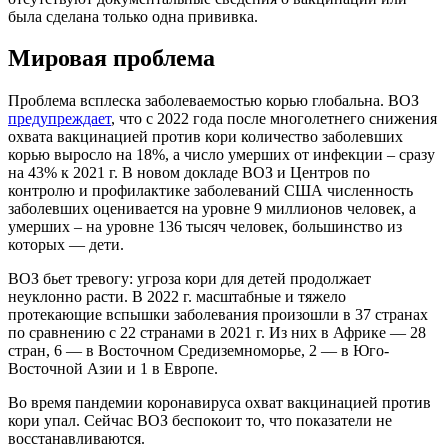
была сделана только одна прививка.
Мировая проблема
Проблема всплеска заболеваемостью корью глобальна. ВОЗ
предупреждает
, что с 2022 года после многолетнего снижения
охвата вакцинацией против кори количество заболевших
корью выросло на 18%, а число умерших от инфекции – сразу
на 43% к 2021 г. В новом докладе ВОЗ и Центров по
контролю и профилактике заболеваний США численность
заболевших оценивается на уровне 9 миллионов человек, а
умерших – на уровне 136 тысяч человек, большинство из
которых — дети.
ВОЗ бьет тревогу: угроза кори для детей продолжает
неуклонно расти. В 2022 г. масштабные и тяжело
протекающие вспышки заболевания произошли в 37 странах
по сравнению с 22 странами в 2021 г. Из них в Африке — 28
стран, 6 — в Восточном Средиземноморье, 2 — в Юго-
Восточной Азии и 1 в Европе.
Во время пандемии коронавируса охват вакцинацией против
кори упал. Сейчас ВОЗ беспокоит то, что показатели не
восстанавливаются.