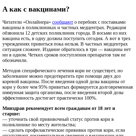
А как с вакцинами?
Читатели «Онлайнера»
сообщают
о перебоях с поставками
вакцины в поликлиниках и частных медцентрах. Редакция
обзвонила 12 детских поликлиник города. В восьми из них
вакцина есть, в одну должна поступить сегодня. А вот в трех
учреждениях привиться пока нельзя. В частных медцентрах
ситуация сложнее. Издание обратилось в три — вакцины нет
ни в одном. Четких сроков поступления препаратов там не
обозначили.
Методов специфического лечения кори не существует, но
заболевание можно предотвратить при помощи двух доз
коревой вакцины. После введения одной дозы вакцины от
кори у более чем 95% привитых формируется долговременная
иммунная защита организма, после введения второй дозы
эффективность достигает практически 100%.
Минздрав рекомендует всем гражданам от 18 лет и
старше:
— уточнить свой прививочный статус против кори в
поликлинике по месту жительства;
— сделать профилактические прививки против кори, если
отсутствуют документальные сведения о вакцинации или