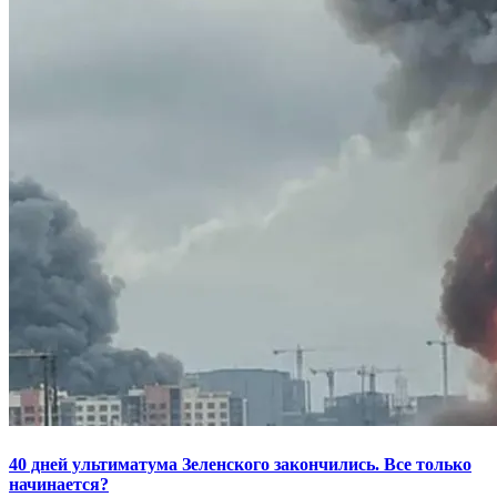
40 дней ультиматума Зеленского закончились. Все только
начинается?