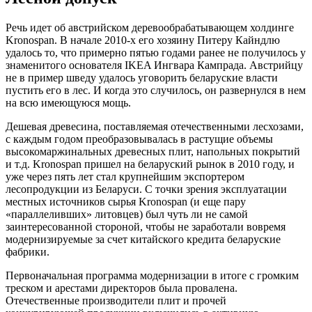
Речь идет об австрийском деревообрабатывающем холдинге
Kronospan. В начале 2010-х его хозяину Питеру Кайндлю
удалось то, что примерно пятью годами ранее не получилось у
знаменитого основателя IKEA Ингвара Кампрада. Австрийцу
не в пример шведу удалось уговорить беларуские власти
пустить его в лес. И когда это случилось, он развернулся в нем
на всю имеющуюся мощь.
Дешевая древесина, поставляемая отечественными лесхозами,
с каждым годом преобразовывалась в растущие объемы
высокомаржинальных древесных плит, напольных покрытий
и т.д. Kronospan пришел на беларуский рынок в 2010 году, и
уже через пять лет стал крупнейшим экспортером
лесопродукции из Беларуси. С точки зрения эксплуатации
местных источников сырья Kronospan (и еще пару
«параллеливших» литовцев) был чуть ли не самой
заинтересованной стороной, чтобы не заработали вовремя
модернизируемые за счет китайского кредита беларуские
фабрики.
Первоначальная программа модернизации в итоге с громким
треском и арестами директоров была провалена.
Отечественные производители плит и прочей