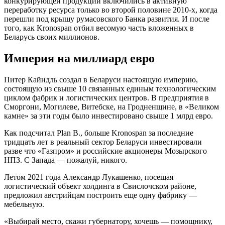
конкурирующей продукции включились в активную
переработку ресурса только во второй половине 2010-х, когда
перешли под крышу румасовского Банка развития. И после
того, как Kronospan отбил весомую часть вложенных в
Беларусь своих миллионов.
Империя на миллиард евро
Питер Кайндль создал в Беларуси настоящую империю,
состоящую из свыше 10 связанных единым технологическим
циклом фабрик и логистических центров. В предприятия в
Сморгони, Могилеве, Витебске, на Гродненщине, в «Великом
камне» за эти годы было инвестировано свыше 1 млрд евро.
Как подсчитал Plan B., больше Kronospan за последние
тридцать лет в реальный сектор Беларуси инвестировали
разве что «Газпром» и российские акционеры Мозырского
НПЗ. С Запада — пожалуй, никого.
Летом 2021 года Александр Лукашенко, посещая
логистический объект холдинга в Свислочском районе,
предложил австрийцам построить еще одну фабрику —
мебельную.
«Выбирай место, скажи губернатору, хочешь — помощнику,