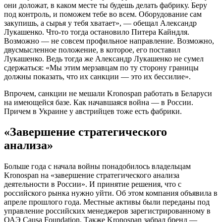
они доложат, в каком месте ты будешь делать фабрику. Беру
под контроль, и поможем тебе во всем. Оборудование сам
закупишь, а сырья у тебя хватает», — обещал Александр
Лукашенко. Что-то тогда остановило Питера Кайндля.
Возможно — не совсем профильное направление. Возможно,
двусмысленное положение, в которое, его поставил
Лукашенко. Ведь тогда же Александр Лукашенко не сумел
сдержаться: «Мы этим мерзавцам по ту сторону границы
должны показать, что их санкции — это их бессилие».
Впрочем, санкции не мешали Kronospan работать в Беларуси
на имеющейся базе. Как начавшаяся война — в России.
Причем в Украине у австрийцев тоже есть фабрики.
«Завершение стратегического
анализа»
Больше года с начала войны понадобилось владельцам
Kronospan на «завершение стратегического анализа
деятельности в России». И принятие решения, что с
российского рынка нужно уйти. Об этом компания объявила в
апреле прошлого года. Местные активы были переданы под
управление российских менеджеров зарегистрированному в
ОАЭ Causa Foundation. Также Kronospan забрал бренд —