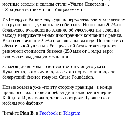
местные заводы и склады стали «Ультра Декорами» ,
«Ультралогистиками» и «Ультрахемами».
Из Беларуси Kronospan, судя по первоначальным заявлениям
его руководства, уходить не собирался. Но осенью 2023-го
беларуское руководство заявило об ужесточении условий
выхода недружественных иностранных компаний с рынка.
Включая введение 25%-го «налога на выход». Перспектива
обязательной уплаты в беларусский бюджет четверти от
рыночной стоимости бизнеса (250 млн от 1 млрд евро)
«сломала» владельцев компании.
За месяц до выхода в свет соответствующего указа
Лукашенко, которым вводилась эта норма, они продали
беларуский бизнес тому же Causa Foundation.
Новые хозяева уже «по эту сторону границы» в конце
прошлого года провели ребрендинг бывшей империи
Кайндля. И, возможно, теперь построят Лукашенко и
мебельную фабрику.
Читайте
Plan B.
в
Facebook
и
Telegram