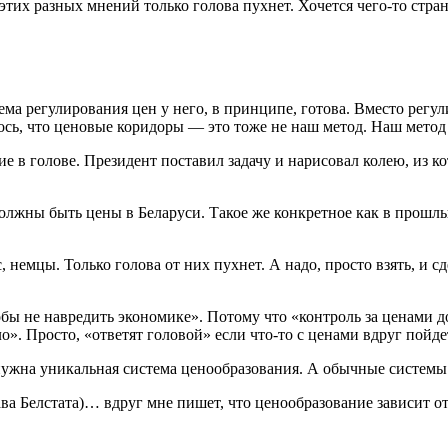
тих разных мнений только голова пухнет. Хочется чего-то странн
тема регулирования цен у него, в принципе, готова. Вместо рег
ось, что ценовые коридоры — это тоже не наш метод. Наш метод 
ие в голове. Президент поставил задачу и нарисовал колею, из
 должны быть цены в Беларуси. Такое же конкретное как в прош
немцы. Только голова от них пухнет. А надо, просто взять, и с
бы не навредить экономике». Потому что «контроль за ценами д
». Просто, «ответят головой» если что-то с ценами вдруг пойдет
ужна уникальная система ценообразования. А обычные системы 
ва Белстата)… вдруг мне пишет, что ценообразование зависит о