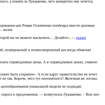
ого, а понять за Лукашенко, чего конкретно ему хочется,
улирования цен Роман Головченко пообещал ввести ценовые
– колея.
 которой вы не можете выскочить… Делайте», —
сказал
лый, позапрошлый и позапозапрошлый раз когда объяснял
делать справедливые цены. А в справедливых ценах, главное
олжен быть сохранен». А если вдруг правительство не хочет
 не так. Короче, чего тут непонятного? Железная же логика.
ценообразования уникальной модели не подходят.
т спроса и предложения, — возмутился Лукашенко. – Вон оно