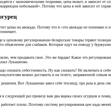
ходятся с экономическими теориями, цена может, и зависит от с
коррекции небольшой». Потому что цена в ней зависит от справ
огурец
тит цены на авокадо. Потому что я «это авокадо не понимаю и н
понимает.
оде к ценовому регулированию беларуские товары теряют позици
то объяснение для слабаков. Которые идут на поводу у буржуаз
овлю, чем продавать свое. Это же бардак! Какое это регулирован
казал Лукашенко.
надо снижать себестоимость. Ну как снижать? Не включать в се
 покупателям можно доставить и на телеге, запряженной сивым 
решения. Вот Лукашенко завел себе теплицу, три раза в день с
 в следующий раз привезу вам два ящика своих огурцов и помид
 работает плохо. Поэтому систему регулирования цен надо менять