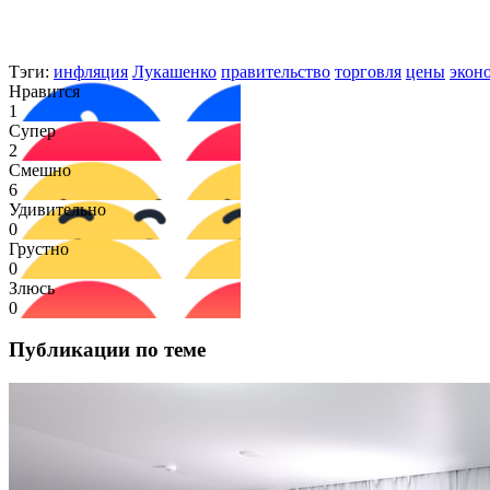
Тэги:
инфляция
Лукашенко
правительство
торговля
цены
экон
Нравится
1
Супер
2
Смешно
6
Удивительно
0
Грустно
0
Злюсь
0
Публикации по теме