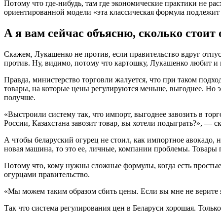
Потому что где-нибудь, там где экономические практики не рас
ориентированной модели «эта классическая формула подлежит 
А я вам сейчас объясню, сколько стоит 
Скажем, Лукашенко не против, если правительство вдруг отпус
против. Ну, видимо, потому что картошку, Лукашенко любит и 
Правда, министерство торговли жалуется, что при таком подх
товары, на которые цены регулируются меньше, выгоднее. Но э
получше.
«Выстроили систему так, что импорт, выгоднее завозить в торг
России, Казахстана завозит товар, вы хотели подыграть?», — с
А чтобы беларуский огурец не стоил, как импортное авокадо, 
новая машина, то это ее, личные, компании проблемы. Товары
Потому что, кому нужны сложные формулы, когда есть простые 
огурцами правительство.
«Мы можем таким образом сбить цены. Если вы мне не верите я
Так что система регулирования цен в Беларуси хорошая. Только