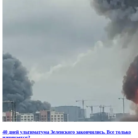
40 дней ультиматума Зеленского закончились. Все только
начинается?