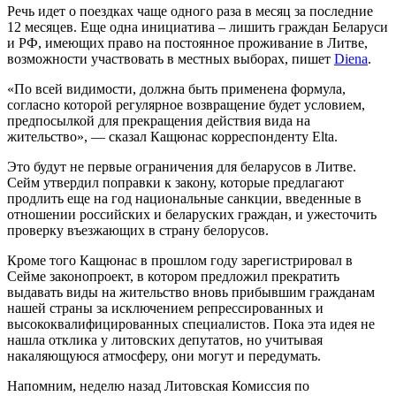
Речь идет о поездках чаще одного раза в месяц за последние
12 месяцев. Еще одна инициатива – лишить граждан Беларуси
и РФ, имеющих право на постоянное проживание в Литве,
возможности участвовать в местных выборах, пишет
Diena
.
«По всей видимости, должна быть применена формула,
согласно которой регулярное возвращение будет условием,
предпосылкой для прекращения действия вида на
жительство», — сказал Кащюнас корреспонденту Elta.
Это будут не первые ограничения для беларусов в Литве.
Сейм утвердил поправки к закону, которые предлагают
продлить еще на год национальные санкции, введенные в
отношении российских и беларуских граждан, и ужесточить
проверку въезжающих в страну белорусов.
Кроме того Кащюнас в прошлом году зарегистрировал в
Сейме законопроект, в котором предложил прекратить
выдавать виды на жительство вновь прибывшим гражданам
нашей страны за исключением репрессированных и
высококвалифицированных специалистов. Пока эта идея не
нашла отклика у литовских депутатов, но учитывая
накаляющуюся атмосферу, они могут и передумать.
Напомним, неделю назад Литовская Комиссия по