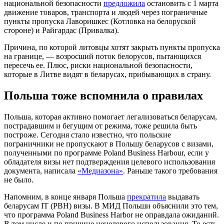
национальной безопасности
предложила
остановить с 1 марта
движение товаров, транспорта и людей через пограничные
пункты пропуска Лаворишкес (Котловка на белоруской
стороне) и Райгардас (Привалка).
Причина, по которой литовцы хотят закрыть пункты пропуска
на границе, — возросший поток белорусов, пытающихся
пересечь ее. Плюс, риски национальной безопасности,
которые в Литве видят в беларусах, прибывающих в страну.
Польша тоже вспомнила о правилах
Польша, которая активно помогает легализоваться беларусам,
пострадавшим и бегущим от режима, тоже решила быть
построже. Сегодня стало известно, что польские
пограничники не пропускают в Польшу беларусов с визами,
полученными по программе Poland Business Harbour, если у
обладателя визы нет подтверждения целевого использования
документа, написала
«Медиазона»
. Раньше такого требования
не было.
Напомним, в конце января Польша
прекратила
выдавать
беларусам IT (PBH) визы. В МИД Польши объяснили это тем,
что программа Poland Business Harbor не оправдала ожиданий.
В том числе и по причине нецелевого использования. То есть