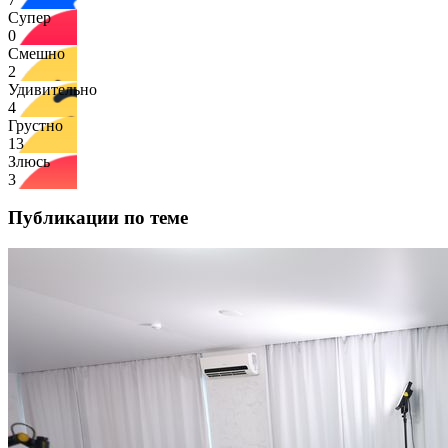
Супер
0
Смешно
2
Удивительно
4
Грустно
13
Злюсь
3
Публикации по теме