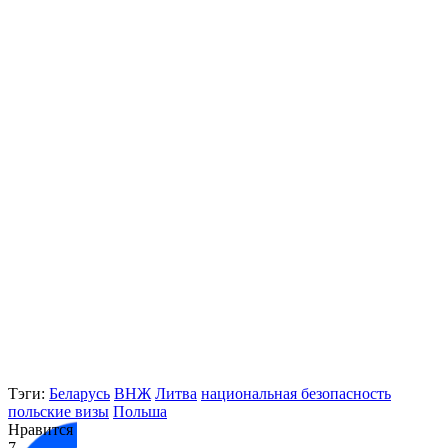
Тэги:
Беларусь
ВНЖ
Литва
национальная безопасность
польские визы
Польша
Нравится
7