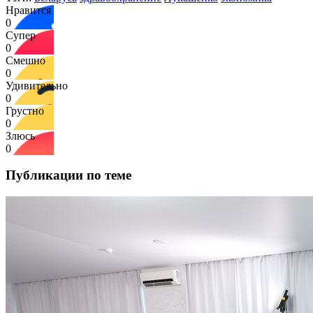
Нравится
0
Супер
0
Смешно
0
Удивительно
0
Грустно
0
Злюсь
0
Публикации по теме