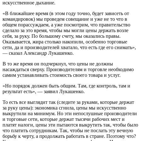
искусственное дыхание.
«В ближайшее время (в этом году точно, будет зависеть от
командировок) мы проведем совещание и уже не то что в
общем порассуждаем, а уже посмотрим, что правительство
сделало за это время, чтобы мы могли цены держать возле
себя, за руку. По большому счету, мы оказались правы.
Оказывается, жира столько накопили, особенно торговые
сети, да и производителей хватало, что есть где его снимать»,
— сказал Александр Лукашенко.
В то же время он подчеркнул, что цены не должны
насаждаться сверху. Производителям и торговле необходимо
самим устанавливать стоимость своего товара и услуг.
«Но порядок должен быть общим. Там, где контроль, там и
результат есть», — заявил Лукашенко.
То есть все выглядит так (следите за руками, которые держат
за руку цены): экономика сгнила, цены мы искусственно
выкрутили на минимум. Но эти непослушные производители
и торговые сети, которые держат тысячи рабочих мест и
платят налоги, цены эти пытаются выкрутить так, чтобы было
что платить сотрудникам. Так, чтобы не послать эту вечную
борьбу к черту, а продолжать работать в стране. Поэтому что?