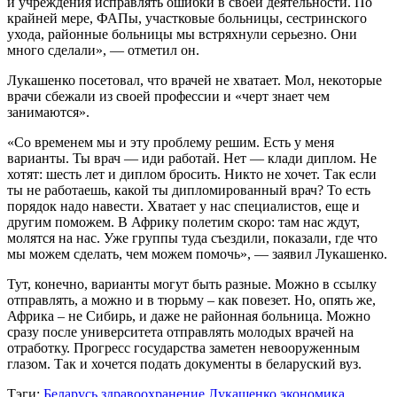
и учреждения исправлять ошибки в своей деятельности. По
крайней мере, ФАПы, участковые больницы, сестринского
ухода, районные больницы мы встряхнули серьезно. Они
много сделали», — отметил он.
Лукашенко посетовал, что врачей не хватает. Мол, некоторые
врачи сбежали из своей профессии и «черт знает чем
занимаются».
«Со временем мы и эту проблему решим. Есть у меня
варианты. Ты врач — иди работай. Нет — клади диплом. Не
хотят: шесть лет и диплом бросить. Никто не хочет. Так если
ты не работаешь, какой ты дипломированный врач? То есть
порядок надо навести. Хватает у нас специалистов, еще и
другим поможем. В Африку полетим скоро: там нас ждут,
молятся на нас. Уже группы туда съездили, показали, где что
мы можем сделать, чем можем помочь», — заявил Лукашенко.
Тут, конечно, варианты могут быть разные. Можно в ссылку
отправлять, а можно и в тюрьму – как повезет. Но, опять же,
Африка – не Сибирь, и даже не районная больница. Можно
сразу после университета отправлять молодых врачей на
отработку. Прогресс государства заметен невооруженным
глазом. Так и хочется подать документы в беларуский вуз.
Тэги:
Беларусь
здравоохранение
Лукашенко
экономика