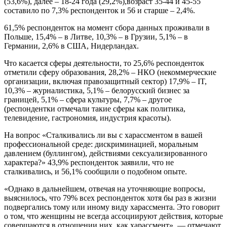
(53,6%), далее – 18-24 года (29,2%),возраст 35-44 и 45-55
составило по 7,3% респонденток и 56 и старше – 2,4%.
61,5% респонденток на момент сбора данных проживали в
Польше, 15,4% – в Литве, 10,3% – в Грузии, 5,1% – в
Германии, 2,6% в США, Нидерландах.
Что касается сферы деятельности, то 25,6% респонденток
отметили сферу образования, 28,2% – НКО (некоммерческие
организации, включая правозащитный сектор) 17,9% – IT,
10,3% – журналистика, 5,1% – белорусский бизнес за
границей, 5,1% – сфера культуры, 7,7% – другое
(респондентки отмечали такие сферы как политика,
телевидение, гастрономия, индустрия красоты).
На вопрос «Сталкивались ли вы с харассментом в вашей
профессиональной среде: дискриминацией, моральным
давлением (буллингом), действиями сексуализированного
характера?» 43,9% респонденток заявили, что не
сталкивались, и 56,1% сообщили о подобном опыте.
«Однако в дальнейшем, отвечая на уточняющие вопросы,
выяснилось, что 79% всех респонденток хотя бы раз в жизни
подвергались тому или иному виду харассмента. Это говорит
о том, что женщины не всегда ассоциируют действия, которые
совершаются в отношении них, как харассмент», — отмечают