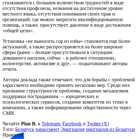
сталкиваются с большим количеством трудностей в виде
отсутствия профсоюза, незнания на достаточном уровне
местного языка, отсутствия понимания своих прав и
организаций, где можно запросить квалифицированную
помощь, а также, присутствует давление в виде достижения
«общей цели».
Установка «не выносить сор из избы» становится еще более
актуальной, а также распространяется на более широкие
сферы (ранее – больше присутствовала в ситуациях
домашнего насилия, сейчас – в рабочих отношениях,
волонтерстве, активизме и др)», — подытоживают авторы
отчета.
Авторы доклада также отмечают, что для борьбы с проблемой
харассмента необходимо принять несколько мер. Среди них
признание структурности проблемы, создание механизмов
поддержки пострадавшим — юридических и
психологических сервисов, создание комитетов по этике в
компаниях, а также информирование общественности через
СМИ.
Читайте
Plan B.
в
Telegram
,
Facebook
и
Twitter (X)
Тэги:
Беларусь
харассмент
Эмиграция
эмиграция из Беларуси
Нравится