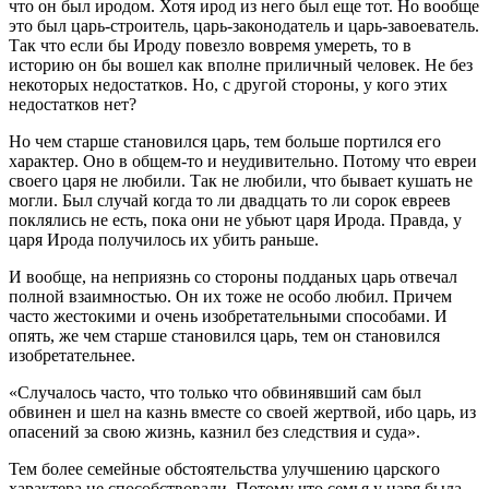
что он был иродом. Хотя ирод из него был еще тот. Но вообще
это был царь-строитель, царь-законодатель и царь-завоеватель.
Так что если бы Ироду повезло вовремя умереть, то в
историю он бы вошел как вполне приличный человек. Не без
некоторых недостатков. Но, с другой стороны, у кого этих
недостатков нет?
Но чем старше становился царь, тем больше портился его
характер. Оно в общем-то и неудивительно. Потому что евреи
своего царя не любили. Так не любили, что бывает кушать не
могли. Был случай когда то ли двадцать то ли сорок евреев
поклялись не есть, пока они не убьют царя Ирода. Правда, у
царя Ирода получилось их убить раньше.
И вообще, на неприязнь со стороны подданых царь отвечал
полной взаимностью. Он их тоже не особо любил. Причем
часто жестокими и очень изобретательными способами. И
опять, же чем старше становился царь, тем он становился
изобретательнее.
«Случалось часто, что только что обвинявший сам был
обвинен и шел на казнь вместе со своей жертвой, ибо царь, из
опасений за свою жизнь, казнил без следствия и суда».
Тем более семейные обстоятельства улучшению царского
характера не способствовали. Потому что семья у царя была