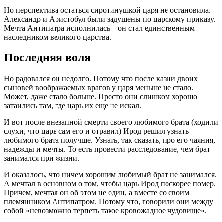
Но перспектива остаться сиротинушкой царя не остановила.
Александр и Аристобул были задушены по царскому приказу.
Мечта Антипатра исполнилась – он стал единственным
наследником великого царства.
Последняя воля
Но радовался он недолго. Потому что после казни двоих
сыновей воображаемых врагов у царя меньше не стало.
Может, даже стало больше. Просто они слишком хорошо
затаились там, где царь их еще не искал.
И вот после внезапной смерти своего любимого брата (ходили
слухи, что царь сам его и отравил) Ирод решил узнать
любимого брата получше. Узнать, так сказать, про его чаяния,
надежды и мечты. То есть провести расследование, чем брат
занимался при жизни.
И оказалось, что ничем хорошим любимый брат не занимался.
А мечтал в основном о том, чтобы царь Ирод поскорее помер.
Причем, мечтал он об этом не один, а вместе со своим
племянником Антипатром. Потому что, говорили они между
собой «невозможно терпеть такое кровожадное чудовище».