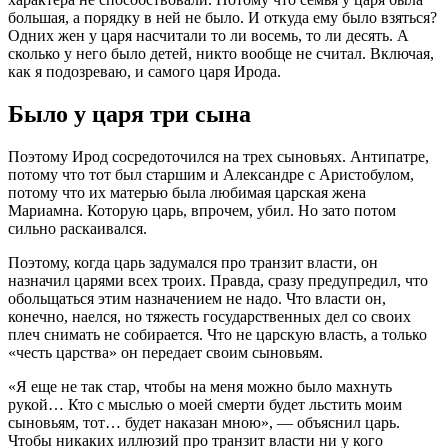
большая, а порядку в ней не было. И откуда ему было взяться?
Одних жен у царя насчитали то ли восемь, то ли десять. А
сколько у него было детей, никто вообще не считал. Включая,
как я подозреваю, и самого царя Ирода.
Было у царя три сына
Поэтому Ирод сосредоточился на трех сыновьях. Антипатре,
потому что тот был старшим и Александре с Аристобулом,
потому что их матерью была любимая царская жена
Мариамна. Которую царь, впрочем, убил. Но зато потом
сильно раскаивался.
Поэтому, когда царь задумался про транзит власти, он
назначил царями всех троих. Правда, сразу предупредил, что
обольщаться этим назначением не надо. Что власти он,
конечно, наелся, но тяжесть государственных дел со своих
плеч снимать не собирается. Что не царскую власть, а только
«честь царства» он передает своим сыновьям.
«Я еще не так стар, чтобы на меня можно было махнуть
рукой… Кто с мыслью о моей смерти будет льстить моим
сыновьям, тот… будет наказан мною», — объяснил царь.
Чтобы никаких иллюзий про транзит власти ни у кого