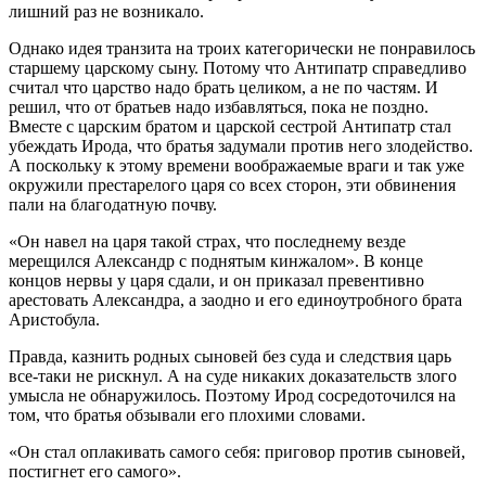
лишний раз не возникало.
Однако идея транзита на троих категорически не понравилось
старшему царскому сыну. Потому что Антипатр справедливо
считал что царство надо брать целиком, а не по частям. И
решил, что от братьев надо избавляться, пока не поздно.
Вместе с царским братом и царской сестрой Антипатр стал
убеждать Ирода, что братья задумали против него злодейство.
А поскольку к этому времени воображаемые враги и так уже
окружили престарелого царя со всех сторон, эти обвинения
пали на благодатную почву.
«Он навел на царя такой страх, что последнему везде
мерещился Александр с поднятым кинжалом». В конце
концов нервы у царя сдали, и он приказал превентивно
арестовать Александра, а заодно и его единоутробного брата
Аристобула.
Правда, казнить родных сыновей без суда и следствия царь
все-таки не рискнул. А на суде никаких доказательств злого
умысла не обнаружилось. Поэтому Ирод сосредоточился на
том, что братья обзывали его плохими словами.
«Он стал оплакивать самого себя: приговор против сыновей,
постигнет его самого».