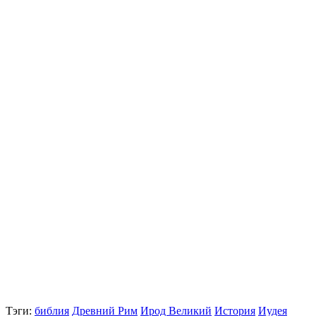
Тэги:
библия
Древний Рим
Ирод Великий
История
Иудея