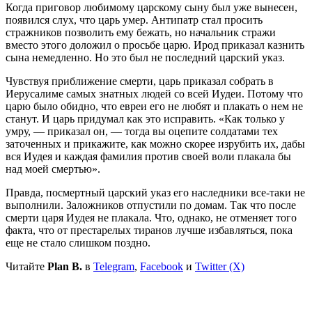
Когда приговор любимому царскому сыну был уже вынесен,
появился слух, что царь умер. Антипатр стал просить
стражников позволить ему бежать, но начальник стражи
вместо этого доложил о просьбе царю. Ирод приказал казнить
сына немедленно. Но это был не последний царский указ.
Чувствуя приближение смерти, царь приказал собрать в
Иерусалиме самых знатных людей со всей Иудеи. Потому что
царю было обидно, что евреи его не любят и плакать о нем не
станут. И царь придумал как это исправить. «Как только у
умру, — приказал он, — тогда вы оцепите солдатами тех
заточенных и прикажите, как можно скорее изрубить их, дабы
вся Иудея и каждая фамилия против своей воли плакала бы
над моей смертью».
Правда, посмертный царский указ его наследники все-таки не
выполнили. Заложников отпустили по домам. Так что после
смерти царя Иудея не плакала. Что, однако, не отменяет того
факта, что от престарелых тиранов лучше избавляться, пока
еще не стало слишком поздно.
Читайте
Plan B.
в
Telegram
,
Facebook
и
Twitter (X)