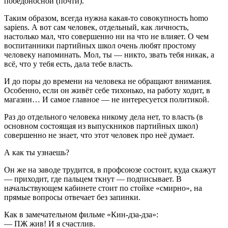
победоносной (почти).
Таким образом, всегда нужна какая-то совокупность homo
sapiens. А вот сам человек, отдельный, как личность,
настолько мал, что совершенно ни на что не влияет. О чем
воспитанники партийных школ очень любят простому
человеку напоминать. Мол, ты — никто, звать тебя никак, а
всё, что у тебя есть, дала тебе власть.
И до поры до времени на человека не обращают внимания.
Особенно, если он живёт себе тихонько, на работу ходит, в
магазин… И самое главное — не интересуется политикой.
Раз до отдельного человека никому дела нет, то власть (в
основном состоящая из выпускников партийных школ)
совершенно не знает, что этот человек про неё думает.
А как ты узнаешь?
Он же на заводе трудится, в профсоюзе состоит, куда скажут
— приходит, где пальцем ткнут — подписывает. В
начальствующем кабинете стоит по стойке «смирно», на
прямые вопросы отвечает без запинки.
Как в замечательном фильме «Кин-дза-дза»:
— ПЖ жив! И я счастлив.