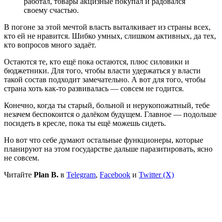
работал, товары акцизные покупал и радовался
своему счастью.
В погоне за этой мечтой власть выталкивает из страны всех,
кто ей не нравится. Шибко умных, слишком активных, да тех,
кто вопросов много задаёт.
Остаются те, кто ещё пока остаются, плюс силовики и
бюджетники. Для того, чтобы власти удержаться у власти
такой состав подходит замечательно. А вот для того, чтобы
страна хоть как-то развивалась — совсем не годится.
Конечно, когда ты старый, больной и нерукопожатный, тебе
незачем беспокоится о далёком будущем. Главное — подольше
посидеть в кресле, пока ты ещё можешь сидеть.
Но вот что себе думают остальные функционеры, которые
планируют на этом государстве дальше паразитировать, ясно
не совсем.
Читайте
Plan B.
в
Telegram
,
Facebook
и
Twitter (X)