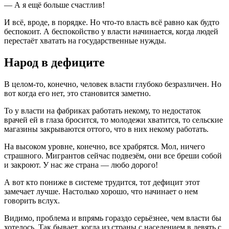
— А я ещё больше счастлив!
И всё, вроде, в порядке. Но что-то власть всё равно как будто
беспокоит. А беспокойство у власти начинается, когда людей
перестаёт хватать на государственные нужды.
Народ в дефиците
В целом-то, конечно, человек власти глубоко безразличен. Но
вот когда его нет, это становится заметно.
То у власти на фабриках работать некому, то недостаток
врачей ей в глаза бросится, то молодежи хватится, то сельские
магазины закрываются оттого, что в них некому работать.
На высоком уровне, конечно, все храбрятся. Мол, ничего
страшного. Мигрантов сейчас подвезём, они все бреши собой
и закроют. У нас же страна — любо дорого!
А вот кто пониже в системе трудится, тот дефицит этот
замечает лучше. Настолько хорошо, что начинает о нем
говорить вслух.
Видимо, проблема и впрямь гораздо серьёзнее, чем власти бы
хотелось. Так бывает, когда из страны с населением в девять с