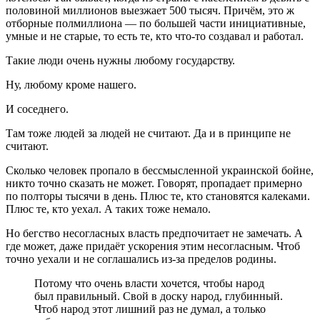
половиной миллионов выезжает 500 тысяч. Причём, это ж
отборные полмиллиона — по большей части инициативные,
умные и не старые, то есть те, кто что-то создавал и работал.
Такие люди очень нужны любому государству.
Ну, любому кроме нашего.
И соседнего.
Там тоже людей за людей не считают. Да и в принципе не
считают.
Сколько человек пропало в бессмысленной украинской бойне,
никто точно сказать не может. Говорят, пропадает примерно
по полторы тысячи в день. Плюс те, кто становятся калеками.
Плюс те, кто уехал. А таких тоже немало.
Но бегство несогласных власть предпочитает не замечать. А
где может, даже придаёт ускорения этим несогласным. Чтоб
точно уехали и не соглашались из-за пределов родины.
Потому что очень власти хочется, чтобы народ
был правильный. Свой в доску народ, глубинный.
Чтоб народ этот лишний раз не думал, а только