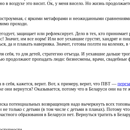
о в воздухе это висит. Ок, у меня висело. Но жизнь продолжает
 остроумная, с яркими метафорами и неожиданными сравнениями.
мимо проходи.
, негодует, защищает или рефлексирует. Дело в тех, кто принима
! Значит, им все норм! Или вот уехавшие грустят, хандрят и пи
, да и плакать наверняка. Значит, готовы ползти на коленях, в ч
я себя, то для детей, стратегию отъезда. И уехавшие дальше тро
стью продолжают пропадать люди: бизнесмены, врачи, свадебные 
а в себя, кажется, верит. Вот, к примеру, верит, что ПВТ —
перез
 же они вернутся? Оказывается, потому что в Беларуси они на те
 списка потенциальных возвращенцев надо вычеркнуть всех топов
не только с детьми (в том числе с детьми в планах). Потому чт
частного образования в Беларуси нет. Вернуться тратить в Белар
оступности.