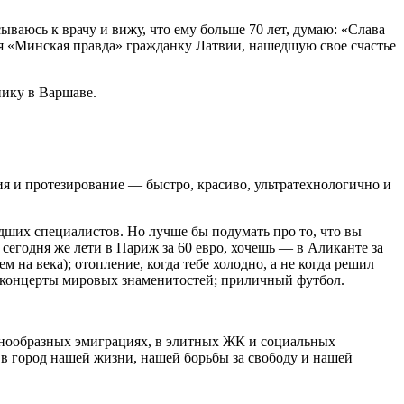
ываюсь к врачу и вижу, что ему больше 70 лет, думаю: «Слава
я «Минская правда» гражданку Латвии, нашедшую свое счастье
ику в Варшаве.
ия и протезирование — быстро, красиво, ультратехнологично и
дших специалистов. Но лучше бы подумать про то, что вы
егодня же лети в Париж за 60 евро, хочешь — в Аликанте за
 на века); отопление, когда тебе холодно, а не когда решил
; концерты мировых знаменитостей; приличный футбол.
азнообразных эмиграциях, в элитных ЖК и социальных
 в город нашей жизни, нашей борьбы за свободу и нашей