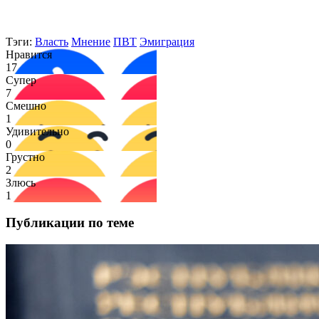
Тэги:
Власть
Мнение
ПВТ
Эмиграция
Нравится
17
Супер
7
Смешно
1
Удивительно
0
Грустно
2
Злюсь
1
Публикации по теме