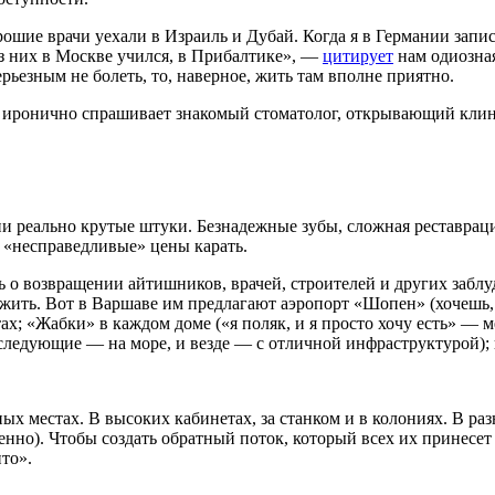
рошие врачи уехали в Израиль и Дубай. Когда я в Германии запис
 из них в Москве учился, в Прибалтике», —
цитирует
нам одиозна
рьезным не болеть, то, наверное, жить там вполне приятно.
— иронично спрашивает знакомый стоматолог, открывающий клин
ни реально крутые штуки. Безнадежные зубы, сложная реставрац
за «несправедливые» цены карать.
 о возвращении айтишников, врачей, строителей и других заблу
жить. Вот в Варшаве им предлагают аэропорт «Шопен» (хочешь, с
х; «Жабки» в каждом доме («я поляк, и я просто хочу есть» — мем
 следующие — на море, и везде — с отличной инфраструктурой)
ых местах. В высоких кабинетах, за станком и в колониях. В р
нно). Чтобы создать обратный поток, который всех их принесет
то».