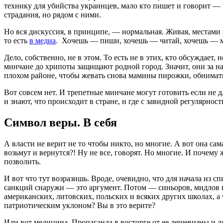
технику для убийства украинцев, мало кто пишет и говорит — н
страдания, но рядом с ними.
Но вся дискуссия, в принципе, — нормальная. Живая, местами
то есть
в медиа
. Хочешь — пиши, хочешь — читай, хочешь — 
Дело, собственно, не в этом. То есть не в этих, кто обсуждает
минчане до хрипоты защищают родной город. Значит, они за нас
плохом районе, чтобы жевать снова мамины пирожки, обниматься
Вот совсем нет. И трепетные минчане могут готовить если не дл
и знают, что происходит в стране, и где с завидной регулярно
Символ веры. В себя
А власти не верит не то чтобы никто, но многие. А вот она сам
возьмут и вернутся?! Ну не все, говорят. Но многие. И почему
позволить.
И вот что тут возразишь. Вроде, очевидно, что для начала из
санкций снаружи — это аргумент. Потом — синьоров, мидлов и 
американских, литовских, польских и всяких других школах, а 
патриотическим уклоном? Вы в это верите?
Или вот медицина. Пропаганда в восторге от ее дешевизны и д