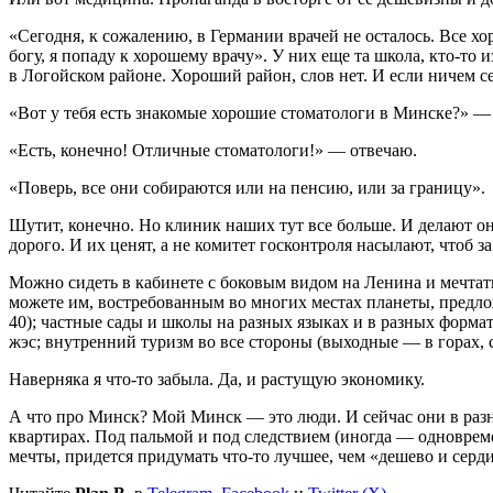
«Сегодня, к сожалению, в Германии врачей не осталось. Все хо
богу, я попаду к хорошему врачу». У них еще та школа, кто-то
в Логойском районе. Хороший район, слов нет. И если ничем се
«Вот у тебя есть знакомые хорошие стоматологи в Минске?» 
«Есть, конечно! Отличные стоматологи!» — отвечаю.
«Поверь, все они собираются или на пенсию, или за границу».
Шутит, конечно. Но клиник наших тут все больше. И делают о
дорого. И их ценят, а не комитет госконтроля насылают, чтоб 
Можно сидеть в кабинете с боковым видом на Ленина и мечтать
можете им, востребованным во многих местах планеты, предло
40); частные сады и школы на разных языках и в разных формата
жэс; внутренний туризм во все стороны (выходные — в горах,
Наверняка я что-то забыла. Да, и растущую экономику.
А что про Минск? Мой Минск — это люди. И сейчас они в разн
квартирах. Под пальмой и под следствием (иногда — одновреме
мечты, придется придумать что-то лучшее, чем «дешево и серди