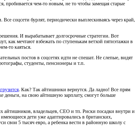
ся, пробивается чем-то новым, не то чтобы замещая старые
 Все соцсети бурлят, периодически выплескиваясь через край,
ет решения. И вырабатывает долгосрочные стратегии. Вот
шут, как мечтают взбежать по ступенькам ветхой пятиэтажки в
ем-то каяться.
гательных постов в соцсетях идти не спешат. Не слепые, видят
фотографы, студенты, пенсионеры и т.п.
агрузится
. Как? Так айтишники вернутся. Да ладно! Все прям
 же деньги, на свою айтишную зарплату, смогут больше
ых айтишников, владельцев, CEO и тп. Риски посадки внутри и
о имеющиеся дети уже адаптировались в британских,
уси свои 5 тысяч евро, а ребенка вести в районную школу с