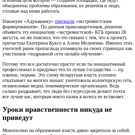
основная цель которой — создание площадки, где будут
объединены проблемы образования, их решения и люди,
готовые над ними работать.
Накануне «Адукаванку»
признали
«экстремистским
формированием». По данным правозащитников, решение
объявить эту инициативу «экстремистской» КГБ принял 28
августа, он же пояснил, что это связано с тем, что к проекту
причастны Екатерина Куксо и Алена Мельченко. Именно этих
учителей ранее пропаганда упомянула на своих страницах как
участников «подрывной сети онлайн-обучения».
Потому что все достаточно просто: если ты инициативный
профессионал и придумал что-то лучше государства — ну,
извини, тюрьма. Эту схему беларуская власть успешно
откатывает на многих нишах: уничтожила волонтерскую сеть,
независимые медиа, некоммерческие организации. Ведь
сильно раздражает, что люди без госресурсов делают почти
все лучше вас, которым никто палки в колеса не вставляет.
Уроки нравственности никуда не
приведут
Монополию на образование власть давно закрепила за собой.