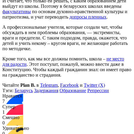
И считает, что только ей решать, с каким образованием дети
выйдут из школы. Поэтому в беларуских школах введены
факультативы
по основам духовно‑нравственной культуры и
патриотизма, и учат переводить
допросы пленных
.
А профессиональные учителя, которые создали чат, чтобы
обсуждать в нем проблемы образования, — экстремисты,
враги и предатели. С таким подходом, правда, окажется, что
детей и учить некому – кругом враги, не желающие работать
по методичке.
Кроме того, как мы все должны помнить, школа –
не место
для радости
. Этот постулат, пожалуй, можно ввести даже в
Конституцию. Чтобы каждый гражданин знал: он имеет право
на гражданство и страдания.
Читайте
Plan B.
в
Telegram
,
Facebook
и
Twitter (X)
Тэги:
Беларусь
Задержания
Образование
Репрессии
Нравится
7
Супер
1
Смешно
0
Удивительно
0