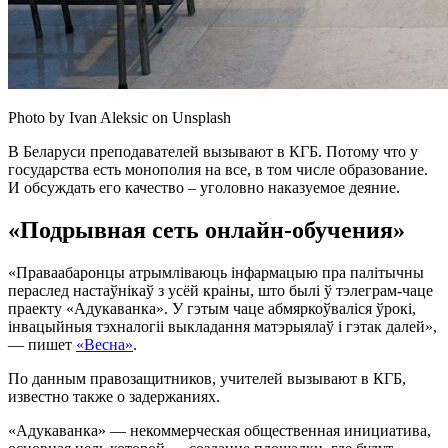
Photo by Ivan Aleksic on Unsplash
В Беларуси преподавателей вызывают в КГБ. Потому что у
государства есть монополия на все, в том числе образование.
И обсуждать его качество – уголовно наказуемое деяние.
«Подрывная сеть онлайн-обучения»
«Праваабаронцы атрымліваюць інфармацыю пра палітычны
пераслед настаўнікаў з усёй краіны, што былі ў тэлеграм-чаце
праекту «Адукаванка». У гэтым чаце абмяркоўваліся ўрокі,
інвацыйныя тэхналогіі выкладання матэрыялаў і гэтак далей»,
— пишет
«Весна»
.
По данным правозащитников, учителей вызывают в КГБ,
известно также о задержаниях.
«Адукаванка» — некоммерческая общественная инициатива,