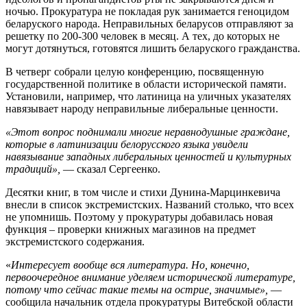
ночью. Прокуратура не покладая рук занимается геноцидом
беларуского народа. Неправильных беларусов отправляют за
решетку по 200-300 человек в месяц. А тех, до которых не
могут дотянуться, готовятся лишить беларуского гражданства.
В четверг собрали целую конференцию, посвященную
государственной политике в области исторической памяти.
Установили, например, что латиница на уличных указателях
навязывает народу неправильные либеральные ценности.
«Этот вопрос поднимали многие неравнодушные граждане,
которые в латинизации белорусского языка увидели
навязывание западных либеральных ценностей и культурных
традиций»,
— сказал Сергеенко.
Десятки книг, в том числе и стихи Дунина-Марцинкевича
внесли в список экстремистских. Названий столько, что всех
не упомнишь. Поэтому у прокуратуры добавилась новая
функция – проверки книжных магазинов на предмет
экстремистского содержания.
«
Интересует вообще вся литература.
Но, конечно,
первоочередное внимание уделяем исторической литературе,
потому что сейчас такие темы на острие, значимые»,
—
сообщила начальник отдела прокуратуры Витебской области