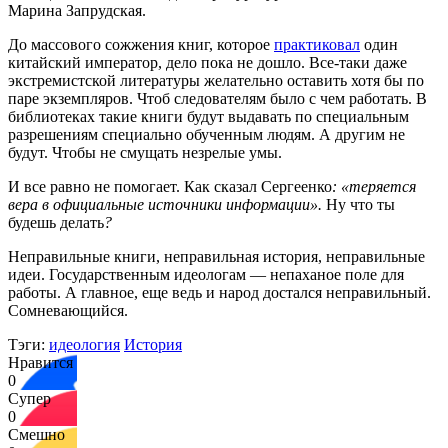
Марина Запрудская.
До массового сожжения книг, которое
практиковал
один
китайский император, дело пока не дошло. Все-таки даже
экстремистской литературы желательно оставить хотя бы по
паре экземпляров. Чтоб следователям было с чем работать. В
библиотеках такие книги будут выдавать по специальным
разрешениям специально обученным людям. А другим не
будут. Чтобы не смущать незрелые умы.
И все равно не помогает. Как сказал Сергеенко
: «теряется
вера в официальные источники информации».
Ну что ты
будешь делать
?
Неправильные книги, неправильная история, неправильные
идеи. Государственным идеологам — непаханое поле для
работы. А главное, еще ведь и народ достался неправильный.
Сомневающийся.
Тэги:
идеология
История
Нравится
0
Супер
0
Смешно