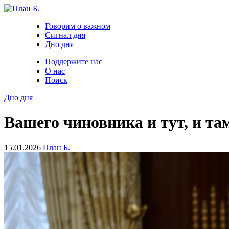
Говорим о важном
Сигнал дня
Дно дня
Поддержите нас
О нас
Поиск
Дно дня
Вашего чиновника и тут, и та
15.01.2026
План Б.