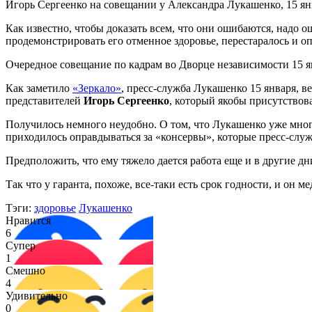
Игорь Сергеенко на совещании у Александра Лукашенко, 15 янв
Как известно, чтобы доказать всем, что они ошибаются, надо 
продемонстрировать его отменное здоровье, перестаралось и оп
Очередное совещание по кадрам во Дворце независимости 15 ян
Как заметило
«Зеркало»
, пресс-служба Лукашенко 15 января, 
представителей
Игорь
Сергеенко
, который якобы присутствова
Получилось немного неудобно. О том, что Лукашенко уже много 
приходилось оправдываться за «консервы», которые пресс-служб
Предположить, что ему тяжело дается работа еще и в другие дн
Так что у гаранта, похоже, все-таки есть срок годности, и он м
Тэги:
здоровье
Лукашенко
Нравится
6
Супер
1
Смешно
4
Удивительно
0