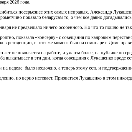
аря 2026 года.
ошибиться посерьезнее этих самых неправых. Александр Лукашенк
рометчиво показало беларусам то, о чем все давно догадывались
варя не предвещало ничего особенного. Но что-то пошло не так
вероятно, показала «консерву» с совещания по кадровым переста
л в резиденции, в этот же момент был на семинаре в Доме прави
лет не появляется на работе, и уж тем более, на публике по сре
а выкатывает в эти дни, когда совещания с Лукашенко вроде ест
и на неделе, было несложно, а теперь этому есть и подтверждени
едленно, но верно истекает. Признаться Лукашенко в этом никогда