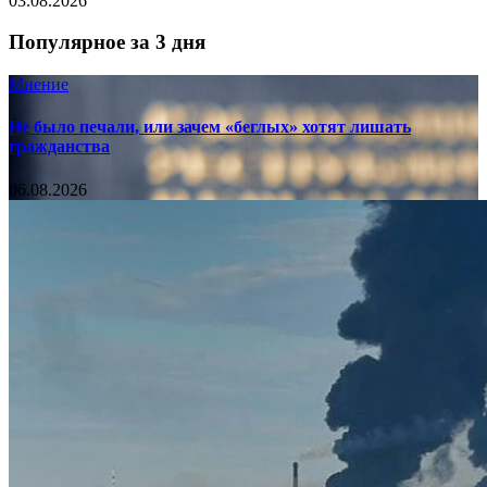
03.08.2026
Популярное за 3 дня
Мнение
Не было печали, или зачем «беглых» хотят лишать
гражданства
06.08.2026