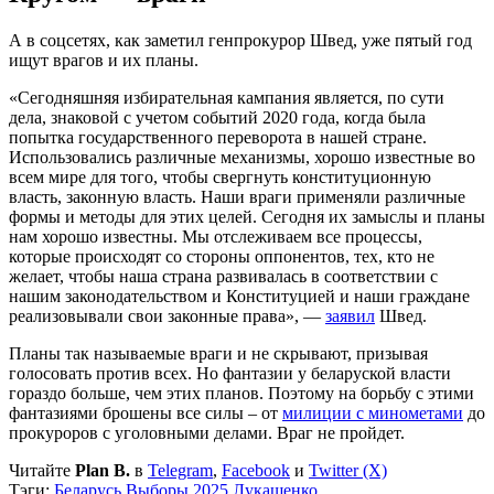
А в соцсетях, как заметил генпрокурор Швед, уже пятый год
ищут врагов и их планы.
«Сегодняшняя избирательная кампания является, по сути
дела, знаковой с учетом событий 2020 года, когда была
попытка государственного переворота в нашей стране.
Использовались различные механизмы, хорошо известные во
всем мире для того, чтобы свергнуть конституционную
власть, законную власть. Наши враги применяли различные
формы и методы для этих целей. Сегодня их замыслы и планы
нам хорошо известны. Мы отслеживаем все процессы,
которые происходят со стороны оппонентов, тех, кто не
желает, чтобы наша страна развивалась в соответствии с
нашим законодательством и Конституцией и наши граждане
реализовывали свои законные права», —
заявил
Швед.
Планы так называемые враги и не скрывают, призывая
голосовать против всех. Но фантазии у беларуской власти
гораздо больше, чем этих планов. Поэтому на борьбу с этими
фантазиями брошены все силы – от
милиции с минометами
до
прокуроров с уголовными делами. Враг не пройдет.
Читайте
Plan B.
в
Telegram
,
Facebook
и
Twitter (X)
Тэги:
Беларусь
Выборы 2025
Лукашенко