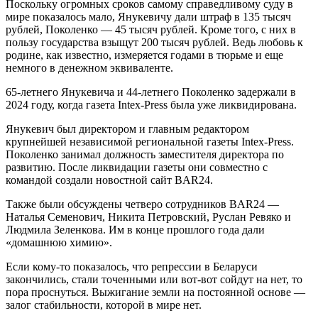
Поскольку огромных сроков самому справедливому суду в
мире показалось мало, Янукевичу дали штраф в 135 тысяч
рублей, Поколенко — 45 тысяч рублей. Кроме того, с них в
пользу государства взыщут 200 тысяч рублей. Ведь любовь к
родине, как известно, измеряется годами в тюрьме и еще
немного в денежном эквиваленте.
65-летнего Янукевича и 44-летнего Поколенко задержали в
2024 году, когда газета Intex-Press была уже ликвидирована.
Янукевич был директором и главным редактором
крупнейшей независимой региональной газеты Intex-Press.
Поколенко занимал должность заместителя директора по
развитию. После ликвидации газеты они совместно с
командой создали новостной сайт BAR24.
Также были обсуждены четверо сотрудников BAR24 —
Наталья Семенович, Никита Петровский, Руслан Ревяко и
Людмила Зеленкова. Им в конце прошлого года дали
«домашнюю химию».
Если кому-то показалось, что репрессии в Беларуси
закончились, стали точенными или вот-вот сойдут на нет, то
пора проснуться. Выжигание земли на постоянной основе —
залог стабильности, которой в мире нет.