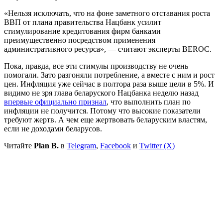
«Нельзя исключать, что на фоне заметного отставания роста
ВВП от плана правительства Нацбанк усилит
стимулирование кредитования фирм банками
преимущественно посредством применения
административного ресурса», — считают эксперты BEROC.
Пока, правда, все эти стимулы производству не очень
помогали. Зато разгоняли потребление, а вместе с ним и рост
цен. Инфляция уже сейчас в полтора раза выше цели в 5%. И
видимо не зря глава беларуского Нацбанка неделю назад
впервые официально признал
, что выполнить план по
инфляции не получится. Потому что высокие показатели
требуют жертв. А чем еще жертвовать беларуским властям,
если не доходами беларусов.
Читайте
Plan B.
в
Telegram
,
Facebook
и
Twitter (X)