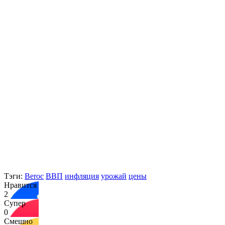
Тэги:
Beroc
ВВП
инфляция
урожай
цены
Нравится
2
Супер
0
Смешно