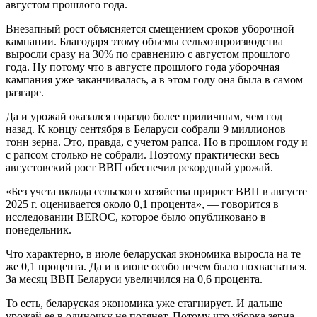
августом прошлого года.
Внезапный рост объясняется смещением сроков уборочной
кампании. Благодаря этому объемы сельхозпроизводства
выросли сразу на 30% по сравнению с августом прошлого
года. Ну потому что в августе прошлого года уборочная
кампания уже заканчивалась, а в этом году она была в самом
разгаре.
Да и урожай оказался гораздо более приличным, чем год
назад. К концу сентября в Беларуси собрали 9 миллионов
тонн зерна. Это, правда, с учетом рапса. Но в прошлом году и
с рапсом столько не собрали. Поэтому практически весь
августовский рост ВВП обеспечил рекордный урожай.
«Без учета вклада сельского хозяйства прирост ВВП в августе
2025 г. оценивается около 0,1 процента», — говорится в
исследовании BEROC, которое было опубликовано в
понедельник.
Что характерно, в июле беларуская экономика выросла на те
же 0,1 процента. Да и в июне особо нечем было похвастаться.
За месяц ВВП Беларуси увеличился на 0,6 процента.
То есть, беларуская экономика уже стагнирует. И дальше
урожай ее в одиночку не потянет. Потому что уборка зерна