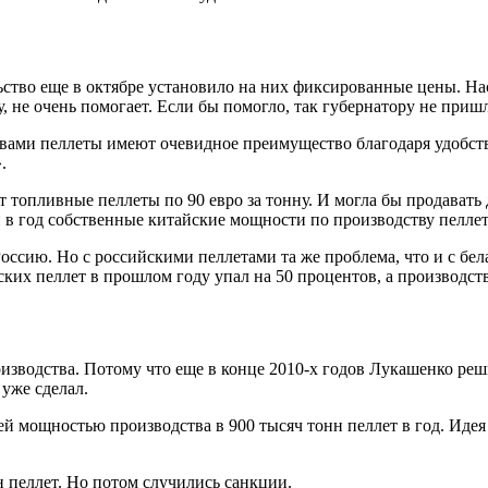
тво еще в октябре установило на них фиксированные цены. Нас
у, не очень помогает. Если бы помогло, так губернатору не при
овами пеллеты имеют очевидное преимущество благодаря удобст
.
топливные пеллеты по 90 евро за тонну. И могла бы продавать д
н в год собственные китайские мощности по производству пелле
ссию. Но с российскими пеллетами та же проблема, что и с бела
ских пеллет в прошлом году упал на 50 процентов, а производств
изводства. Потому что еще в конце 2010-х годов Лукашенко реш
 уже сделал.
ей мощностью производства в 900 тысяч тонн пеллет в год. Иде
н пеллет. Но потом случились санкции.