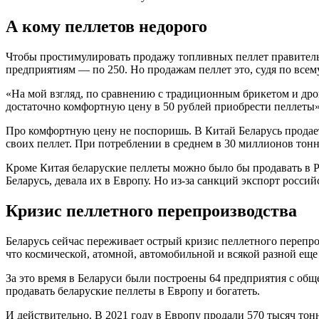
А кому пеллетов недорого
Чтобы простимулировать продажу топливных пеллет правительс
предприятиям — по 250. Но продажам пеллет это, судя по всем
«На мой взгляд, по сравнению с традиционным брикетом и др
достаточно комфортную цену в 50 рублей приобрести пеллеты»
Про комфортную цену не поспоришь. В Китай Беларусь продает 
своих пеллет. При потреблении в среднем в 30 миллионов тон
Кроме Китая беларуские пеллеты можно было бы продавать в Ро
Беларусь, девала их в Европу. Но из-за санкций экспорт россий
Кризис пеллетного перепроизводства
Беларусь сейчас переживает острый кризис пеллетного перепро
что космической, атомной, автомобильной и всякой разной еще
За это время в Беларуси были построены 64 предприятия с общ
продавать беларуские пеллеты в Европу и богатеть.
И действительно. В 2021 году в Европу продали 570 тысяч тон