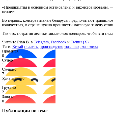
«Предприятия в основном остановлены и законсервированы, — 
пеллет».
Во-первых, консервативные беларусы предпочитают традицио
количествах, в стране нужно произвести массовую замену отоп
Так что, потратив десятки миллионов долларов, чтобы эти пелл
Читайте
Plan B.
в
Telegram
,
Facebook
и
Twitter (X)
Тэги:
Китай
пеллеты
производство
топливо
экономика
Нравится
0
Супер
1
Смешно
7
Удивительно
1
Грустно
2
Злюсь
0
Публикации по теме