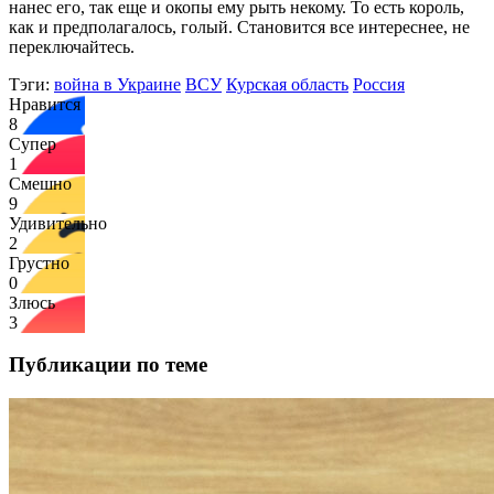
нанес его, так еще и окопы ему рыть некому. То есть король,
как и предполагалось, голый. Становится все интереснее, не
переключайтесь.
Тэги:
война в Украине
ВСУ
Курская область
Россия
Нравится
8
Супер
1
Смешно
9
Удивительно
2
Грустно
0
Злюсь
3
Публикации по теме