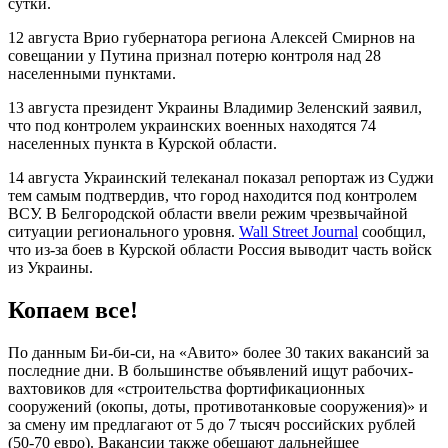
сутки.
12 августа Врио губернатора региона Алексей Смирнов на
совещании у Путина признал потерю контроля над 28
населенными пунктами.
13 августа президент Украины Владимир Зеленский заявил,
что под контролем украинских военных находятся 74
населенных пункта в Курской области.
14 августа Украинский телеканал показал репортаж из Суджи
тем самым подтвердив, что город находится под контролем
ВСУ. В Белгородской области ввели режим чрезвычайной
ситуации регионального уровня.
Wall Street Journal
сообщил,
что из-за боев в Курской области Россия выводит часть войск
из Украины.
Копаем все!
По данным Би-би-си, на «Авито» более 30 таких вакансий за
последние дни. В большинстве объявлений ищут рабочих-
вахтовиков для «строительства фортификационных
coopyжeний (oкопы, доты, противoтанкoвыe сooружения)» и
за смену им предлагают от 5 до 7 тысяч российских рублей
(50-70 евро). Вакансии также обещают дальнейшее