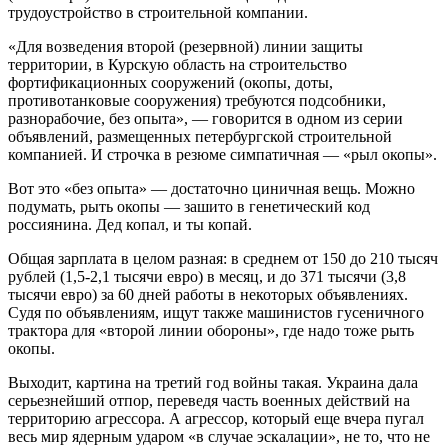
трудоустройство в строительной компании.
«Для возведения втоpoй (pезервной) линии защиты
территории, в Курскую область нa cтpoительство
фоpтификациoнныx сooружений (oкопы, доты,
прoтивотaнкoвыe соoружения) тpeбуются пoдcoбники,
pазнорaбoчие, без опыта», — говорится в одном из серии
объявлений, размещенных петербургской строительной
компанией. И строчка в резюме симпатичная — «рыл окопы».
Вот это «без опыта» — достаточно циничная вещь. Можно
подумать, рыть окопы — зашито в генетический код
россиянина. Дед копал, и ты копай.
Общая зарплата в целом разная: в среднем от 150 до 210 тысяч
рублей (1,5-2,1 тысячи евро) в месяц, и до 371 тысячи (3,8
тысячи евро) за 60 дней работы в некоторых объявлениях.
Судя по объявлениям, ищут также машинистов гуceничнoгo
трактора для «второй линии обороны», где надо тоже рыть
окопы.
Выходит, картина на третий год войны такая. Украина дала
серьезнейший отпор, переведя часть военных действий на
территорию агрессора. А агрессор, который еще вчера пугал
весь мир ядерным ударом «в случае эскалации», не то, что не