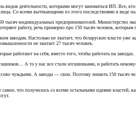
ь видов деятельности, которыми могут заниматься ИП. Все, кто
о лица. Со всеми вытекающими из этого последствиями в виде на
250 тысяч индивидуальных предпринимателей. Министерство эко
теряют работу, речь примерно про 150 тысяч человек, которым п
ским заводам. Настолько не хватает, что беларуские власти уже 
омышленности не хватает 27 тысяч человек.
орые работают на себя, вместо того, чтобы работать на заводах.
пэшников… А то у нас все стали ипэшниками, и работать неком
ссово чуждыми. А заводы — свои. Поэтому лишить 150 тысяч чел
 же самое, что получилось со всеми остальными идеями властей,
огут.