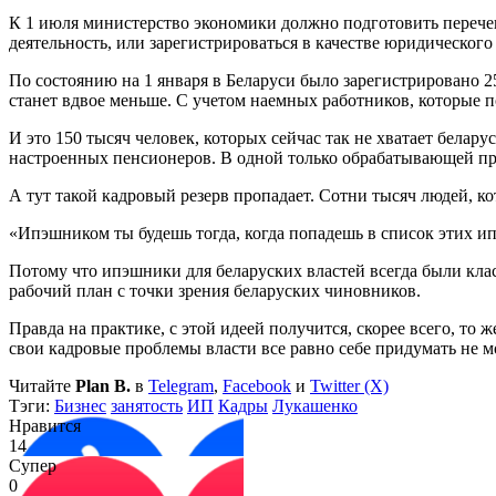
К 1 июля министерство экономики должно подготовить перечен
деятельность, или зарегистрироваться в качестве юридическог
По состоянию на 1 января в Беларуси было зарегистрировано 
станет вдвое меньше. С учетом наемных работников, которые по
И это 150 тысяч человек, которых сейчас так не хватает белару
настроенных пенсионеров. В одной только обрабатывающей пр
А тут такой кадровый резерв пропадает. Сотни тысяч людей, кот
«Ипэшником ты будешь тогда, когда попадешь в список этих и
Потому что ипэшники для беларуских властей всегда были кла
рабочий план с точки зрения беларуских чиновников.
Правда на практике, с этой идеей получится, скорее всего, то
свои кадровые проблемы власти все равно себе придумать не м
Читайте
Plan B.
в
Telegram
,
Facebook
и
Twitter (X)
Тэги:
Бизнес
занятость
ИП
Кадры
Лукашенко
Нравится
14
Супер
0