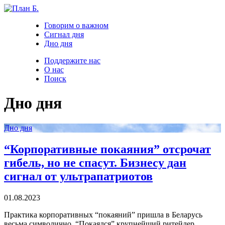
Говорим о важном
Сигнал дня
Дно дня
Поддержите нас
О нас
Поиск
Дно дня
Дно дня
“Корпоративные покаяния” отсрочат
гибель, но не спасут. Бизнесу дан
сигнал от ультрапатриотов
01.08.2023
Практика корпоративных “покаяний” пришла в Беларусь
весьма символично. “Покаялся” крупнейший ритейлер