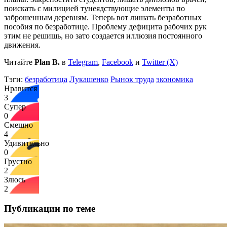
поискать с милицией тунеядствующие элементы по
заброшенным деревням. Теперь вот лишать безработных
пособия по безработице. Проблему дефицита рабочих рук
этим не решишь, но зато создается иллюзия постоянного
движения.
Читайте
Plan B.
в
Telegram
,
Facebook
и
Twitter (X)
Тэги:
безработица
Лукашенко
Рынок труда
экономика
Нравится
3
Супер
0
Смешно
4
Удивительно
0
Грустно
2
Злюсь
2
Публикации по теме