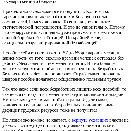
государственного бюджета.
Правда, много сэкономить не получится. Количество
зарегистрированных безработных в Беларуси сейчас
составляет 4,1 тысяч человек. То есть на уровне ниже
статистической погрешности. И это не удивительно. Потому
что беларуские власти давно уже придумали эффективный
способ борьбы с безработицей. По крайней мере, с
официально зарегистрированной безработицей
Пособие сейчас составляет от 57 до 65 долларов в месяц в
зависимости от того, сколько времени человек оставался без
работы. Чем дольше – тем меньше платят. И тем больше
мелких услуг хотят в обмен на свою щедрость. Безработных в
Беларуси без работы не оставляют. Отрабатывать не очень
щедрое пособие полагается общественно-полезным трудом.
Так что даже если всех безработных лишить всех пособий, то
сэкономить получится меньше четверти миллиона долларов.
Ничтожная сумма в масштабах страны. И, учитывая,
количество официальных безработных, пополнить ими
дефицит трудовых ресурсов тоже не получится.
Но людей экономике не хватает, а
вернуть уехавших
власти не
умеют. Поэтому суетятся и придумывают экзотические
планы. Закрепостить студентов, лишать дипломов врачей,