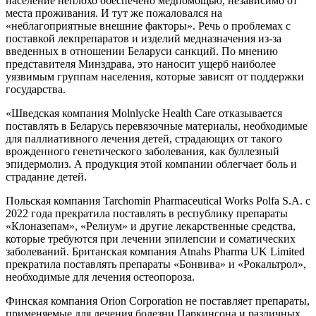
население неплохо обеспечено медпомощью, независимо от
места проживания. И тут же пожаловался на
«неблагоприятные внешние факторы». Речь о проблемах с
поставкой лекпрепаратов и изделий медназначения из-за
введенных в отношении Беларуси санкций. По мнению
представителя Минздрава, это наносит ущерб наиболее
уязвимым группам населения, которые зависят от поддержки
государства.
«Шведская компания Molnlycke Health Care отказывается
поставлять в Беларусь перевязочные материалы, необходимые
для паллиативного лечения детей, страдающих от такого
врожденного генетического заболевания, как буллезный
эпидермолиз. А продукция этой компании облегчает боль и
страдание детей.
Польская компания Tarchomin Pharmaceutical Works Polfa S.A. с
2022 года прекратила поставлять в республику препараты
«Клоназепам», «Релиум» и другие лекарственные средства,
которые требуются при лечении эпилепсии и соматических
заболеваний. Британская компания Atnahs Pharma UK Limited
прекратила поставлять препараты «Бонвива» и «Рокальтрол»,
необходимые для лечения остеопороза.
Финская компания Orion Corporation не поставляет препараты,
применяемые для лечения болезни Паркинсона и различных