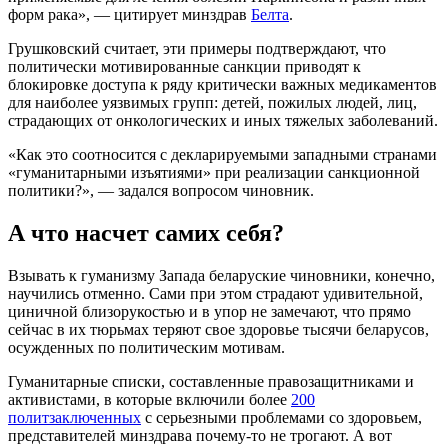
форм рака», — цитирует минздрав
Белта
.
Грушковский считает, эти примеры подтверждают, что
политически мотивированные санкции приводят к
блокировке доступа к ряду критически важных медикаментов
для наиболее уязвимых групп: детей, пожилых людей, лиц,
страдающих от онкологических и иных тяжелых заболеваний.
«Как это соотносится с декларируемыми западными странами
«гуманитарными изъятиями» при реализации санкционной
политики?», — задался вопросом чиновник.
А что насчет самих себя?
Взывать к гуманизму Запада беларуские чиновники, конечно,
научились отменно. Сами при этом страдают удивительной,
циничной близорукостью и в упор не замечают, что прямо
сейчас в их тюрьмах теряют свое здоровье тысячи беларусов,
осужденных по политическим мотивам.
Гуманитарные списки, составленные правозащитниками и
активистами, в которые включили более
200
политзаключенных
с серьезными проблемами со здоровьем,
представителей минздрава почему-то не трогают. А вот