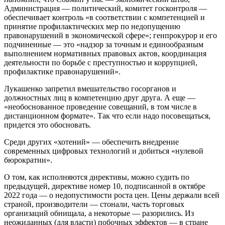
Администрация — политический, комитет госконтроля —
обеспечивает контроль «в соответствии с компетенцией и
принятие профилактических мер по недопущению
правонарушений в экономической сфере»; генпрокурор и его
подчиненные — это «надзор за точным и единообразным
выполнением нормативных правовых актов, координация
деятельности по борьбе с преступностью и коррупцией,
профилактике правонарушений».
Лукашенко запретил вмешательство госорганов и
должностных лиц в компетенцию друг друга. А еще —
«необоснованное проведение совещаний, в том числе в
дистанционном формате». Так что если надо посовещаться,
придется это обосновать.
Среди других «хотений» — обеспечить внедрение
современных цифровых технологий и добиться «нулевой
бюрократии».
О том, как исполняются директивы, можно судить по
предыдущей, директиве номер 10, подписанной в октябре
2022 года — о недопустимости роста цен. Цены держали всей
страной, производители — стонали, часть торговых
организаций обнищала, а некоторые — разорились. Из
неожиданных (для власти) побочных эффектов — в стране