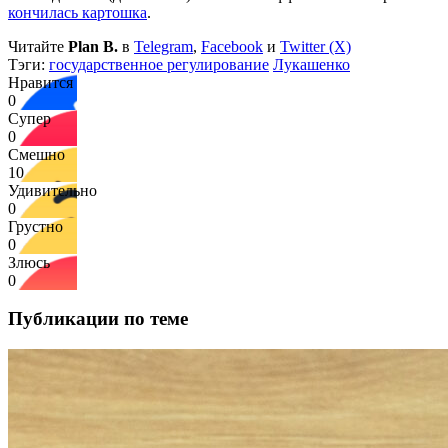
кончилась картошка
.
Читайте
Plan B.
в
Telegram
,
Facebook
и
Twitter (X)
Тэги:
государственное регулирование
Лукашенко
Нравится
0
Супер
0
Смешно
10
Удивительно
0
Грустно
0
Злюсь
0
Публикации по теме