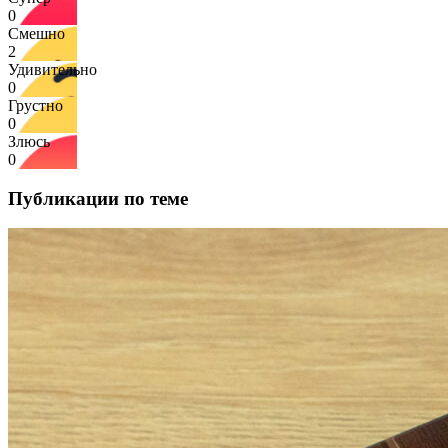
0
Смешно
2
Удивительно
0
Грустно
0
Злюсь
0
Публикации по теме