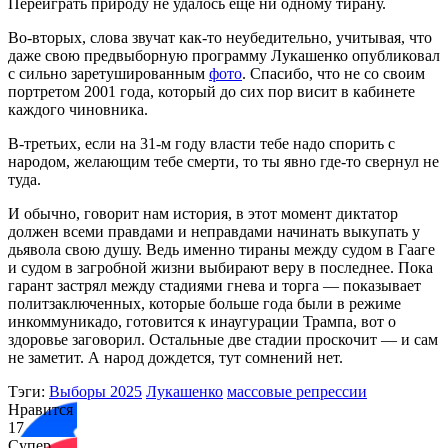
Переиграть природу не удалось еще ни одному тирану.
Во-вторых, слова звучат как-то неубедительно, учитывая, что
даже свою предвыборную программу Лукашенко опубликовал
с сильно заретушированным
фото
. Спасибо, что не со своим
портретом 2001 года, который до сих пор висит в кабинете
каждого чиновника.
В-третьих, если на 31-м году власти тебе надо спорить с
народом, желающим тебе смерти, то ты явно где-то свернул не
туда.
И обычно, говорит нам история, в этот момент диктатор
должен всеми правдами и неправдами начинать выкупать у
дьявола свою душу. Ведь именно тираны между судом в Гааге
и судом в загробной жизни выбирают веру в последнее. Пока
гарант застрял между стадиями гнева и торга — показывает
политзаключенных, которые больше года были в режиме
инкоммуникадо, готовится к инаугурации Трампа, вот о
здоровье заговорил. Остальные две стадии проскочит — и сам
не заметит. А народ дождется, тут сомнений нет.
Тэги:
Выборы 2025
Лукашенко
массовые репрессии
Нравится
17
Супер