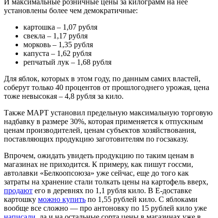
И максимальные розничные цены за килограмм на нее
установлены более чем демократичные:
картошка – 1,07 рубля
свекла – 1,17 рубля
морковь – 1,35 рубля
капуста – 1,62 рубля
репчатый лук – 1,68 рубля
Для яблок, которых в этом году, по данным самих властей,
соберут только 40 процентов от прошлогоднего урожая, цена
тоже невысокая – 4,8 рубля за кило.
Также МАРТ установил предельную максимальную торговую
надбавку в размере 30%, которая применяется к отпускным
ценам производителей, ценам субъектов хозяйствования,
поставляющих продукцию заготовителям по госзаказу.
Впрочем, ожидать увидеть продукцию по таким ценам в
магазинах не приходится. К примеру, как пишут госсми,
автолавки «Белкоопсоюза» уже сейчас, еще до того как
затраты на хранение стали толкать цены на картофель вверх,
продают
его в деревнях по 1,1 рубля кило. В Е-доставке
картошку
можно купить
по 1,55 рублей кило. С яблоками
вообще все сложно — про антоновку по 15 рублей кило уже
написали
, да и на остальные сорта цены в магазинах уже в