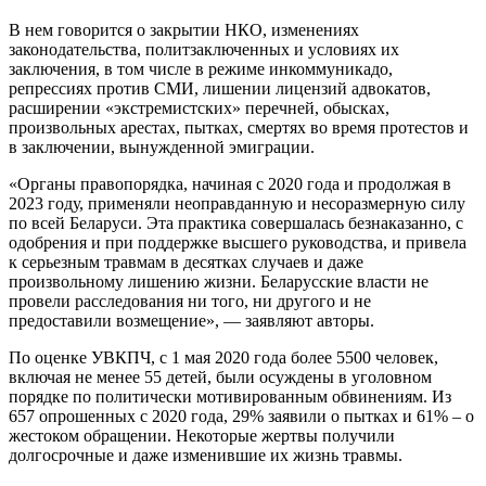
В нем говорится о закрытии НКО, изменениях
законодательства, политзаключенных и условиях их
заключения, в том числе в режиме инкоммуникадо,
репрессиях против СМИ, лишении лицензий адвокатов,
расширении «экстремистских» перечней, обысках,
произвольных арестах, пытках, смертях во время протестов и
в заключении, вынужденной эмиграции.
«Органы правопорядка, начиная с 2020 года и продолжая в
2023 году, применяли неоправданную и несоразмерную силу
по всей Беларуси. Эта практика совершалась безнаказанно, с
одобрения и при поддержке высшего руководства, и привела
к серьезным травмам в десятках случаев и даже
произвольному лишению жизни. Беларусские власти не
провели расследования ни того, ни другого и не
предоставили возмещение», — заявляют авторы.
По оценке УВКПЧ, с 1 мая 2020 года более 5500 человек,
включая не менее 55 детей, были осуждены в уголовном
порядке по политически мотивированным обвинениям. Из
657 опрошенных с 2020 года, 29% заявили о пытках и 61% – о
жестоком обращении. Некоторые жертвы получили
долгосрочные и даже изменившие их жизнь травмы.