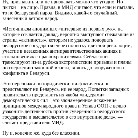
Ну, признавать или не признавать можно что угодно. Но
пытки – на лицо. Правда, в МИД считают, что если и пытали,
то не беларуский народ. Видимо, какой-то случайный,
занесенный ветром народ.
«Источником анонимных «интервью из первых рук», на
которые ссылается доклад, вероятно выступают сбежавшие из
страны «активисты», которым не удалось подорвать
белорусское государство через попытку цветной революции,
участие в незаконных антиправительственных акциях и
столкновениях с правоохранителями. Сейчас они
транслируют из-за рубежа экстремистские призывы и планы
по свержению законной власти, вплоть до вооруженного
конфликта в Беларуси.
Эти персонажи ни юридически, ни фактически не
представляют ни Беларусь, ни ее народ. Попытки западных
правительств представить их якобы «лидерами»
демократических сил – это злонамеренное искажение
принципов международного права и Устава ООН с целью
узаконить деятельность против суверенного белорусского
государства и вмешательство в его внутренние дела», —
считает представитель МИД.
Ну и, конечно же, куда без классики.