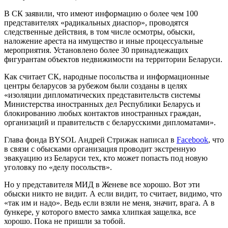
В СК заявили, что имеют информацию о более чем 100
представителях «радикальных диаспор», проводятся
следственные действия, в том числе осмотры, обыски,
наложение ареста на имущество и иные процессуальные
мероприятия. Установлено более 30 принадлежащих
фигурантам объектов недвижимости на территории Беларуси.
Как считает СК, народные посольства и информационные
центры беларусов за рубежом были созданы в целях
«изоляции дипломатических представительств системы
Министерства иностранных дел Республики Беларусь и
блокированию любых контактов иностранных граждан,
организаций и правительств с беларусскими дипломатами».
Глава фонда BYSOL Андрей Стрижак написал в
Facebook
, что
в связи с обысками организация проводит экстренную
эвакуацию из Беларуси тех, кто может попасть под новую
уголовку по «делу посольств».
Но у представителя МИД в Женеве все хорошо. Вот эти
обыски никто не видит. А если видит, то считает, видимо, что
«так им и надо». Ведь если взяли не меня, значит, врага. А в
бункере, у которого вместо замка хлипкая защелка, все
хорошо. Пока не пришли за тобой.