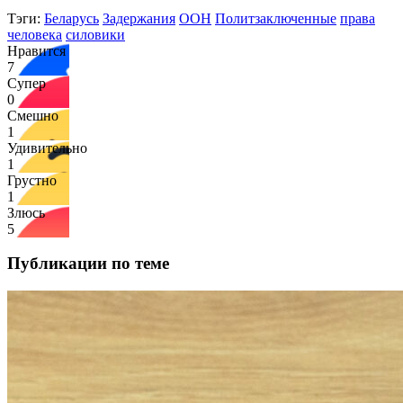
Тэги:
Беларусь
Задержания
ООН
Политзаключенные
права
человека
силовики
Нравится
7
Супер
0
Смешно
1
Удивительно
1
Грустно
1
Злюсь
5
Публикации по теме