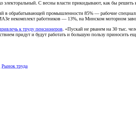
о электоральный. С весны власти прикидывают, как бы решить
нсий в обрабатывающей промышленности 85% — рабочие специаль
АЗе некомплект работников — 13%, на Минском моторном завод
привлечь к труду пенсионеров
. «Пускай не рванем на 30 тыс. ч
ствием придут и будут работать и большую пользу приносить еще
ы
Рынок труда