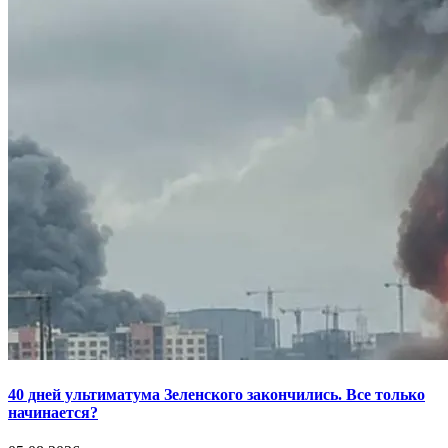
40 дней ультиматума Зеленского закончились. Все только
начинается?