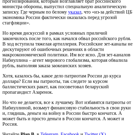
прогнозирования, который возглавляет брат российского
министра обороны, выпустил специальную аналитическую
записку. Где черным по белому
указал
, что «из-за действий ЦБ
экономика России фактически оказалась перед угрозой
стагфляции».
Но время дискуссий в рамках условных приличий
закончилось после того, как начался обвал российского рубля.
В ход вступила тяжелая артиллерия. Российские зет-каналы не
дискутируют об ошибочных решениях в области
макроэкономической политики. Им все ясно. Для зет-каналов
Набиуллина – агент мирового глобализма, которая обвалила
рубль, выполняя заказа заокеанских хозяев.
Хотя, казалось бы, какое дело патриотам России до курса
доллара? Если вы патриоты, так следите за курсом
баллистических ракет, как посоветовал беларуский
пропагандист Азаренок.
Но что не делается, все к лучшему. Вот избавятся патриоты от
Набиуллиной, возьмут финансовую стабильность в свои руки
и, глядишь, деньги на войну в России быстро кончатся. А
может быть и просто деньги в России кончатся. А может и
Россия.
Читайте
Plan B.
в
Telegram
,
Facebook
и
Twitter (X)