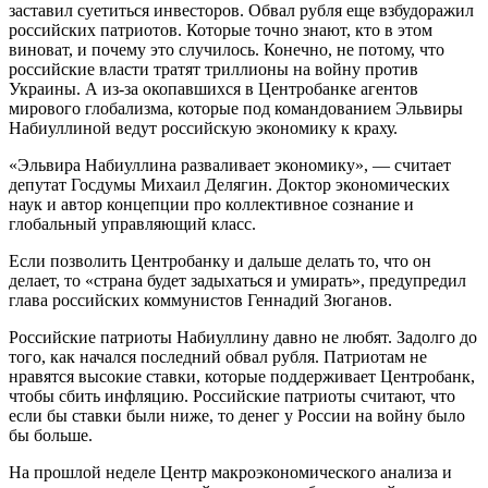
заставил суетиться инвесторов. Обвал рубля еще взбудоражил
российских патриотов. Которые точно знают, кто в этом
виноват, и почему это случилось. Конечно, не потому, что
российские власти тратят триллионы на войну против
Украины. А из-за окопавшихся в Центробанке агентов
мирового глобализма, которые под командованием Эльвиры
Набиуллиной ведут российскую экономику к краху.
«Эльвира Набиуллина разваливает экономику», — считает
депутат Госдумы Михаил Делягин. Доктор экономических
наук и автор концепции про коллективное сознание и
глобальный управляющий класс.
Если позволить Центробанку и дальше делать то, что он
делает, то «страна будет задыхаться и умирать», предупредил
глава российских коммунистов Геннадий Зюганов.
Российские патриоты Набиуллину давно не любят. Задолго до
того, как начался последний обвал рубля. Патриотам не
нравятся высокие ставки, которые поддерживает Центробанк,
чтобы сбить инфляцию. Российские патриоты считают, что
если бы ставки были ниже, то денег у России на войну было
бы больше.
На прошлой неделе Центр макроэкономического анализа и