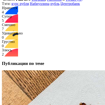
Тэги:
курс рубля
Набиуллина
рубль
Центробанк
Нравится
4
Супер
5
Смешно
7
Удивительно
0
Грустно
0
Злюсь
2
Публикации по теме