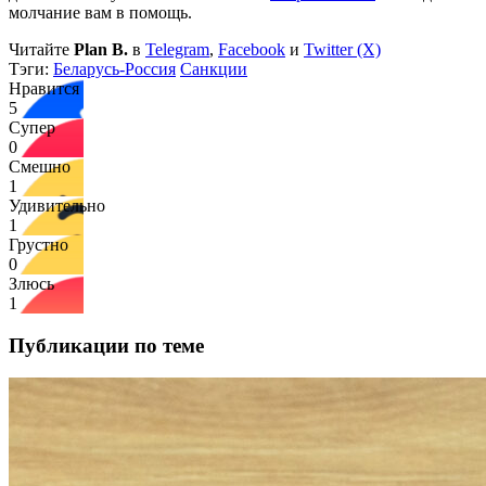
молчание вам в помощь.
Читайте
Plan B.
в
Telegram
,
Facebook
и
Twitter (X)
Тэги:
Беларусь-Россия
Санкции
Нравится
5
Супер
0
Смешно
1
Удивительно
1
Грустно
0
Злюсь
1
Публикации по теме