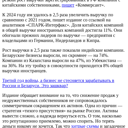
китайскими собственниками,
пишет
«Коммерсант».
К 2024 году им удалось в 2,5 раза увеличить выручку по
сравнению с 2021 годом, пишет издание со ссылкой на
аналитиков «СПАРК-Интерфакс». Доля китайских компаний
в общей выручке иностранных компаний достигла 11%. Они
обогнали прежних лидеров по выручке — предприятия с
владельцами из Германии, Нидерландов и Кипра.
Рост выручки в 2,5 раза также показали индийские компании.
Беларуские бизнесы выросли, но скромнее — на 74%.
Компании из Казахстана выросли на 47%, из Узбекистана —
на 36%. На эту тройку в совокупности приходится 8% общей
выручки иностранцев.
Третий год войны, а бизнес не стесняется зарабатывать в
России и Беларуси. Это зашквар?
Издание обращает внимание на то, что снижение продаж у
недружественных собственников не сопровождалось
симметричным сокращением их активов. Одна из причин —
стратегия «тихого присутствия» на рынке России. Активы
вывести сложно, а надежда вернуться есть. О том, насколько
это репутационно приемлемо, можно спорить. Но терять
деньги никому не хочется. Так что
хитрые схемы
и загадочное