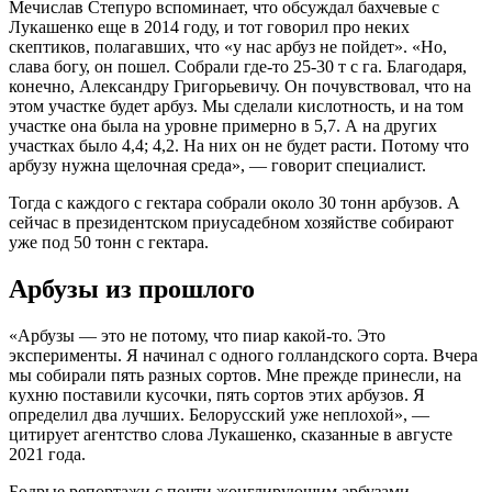
Мечислав Степуро вспоминает, что обсуждал бахчевые с
Лукашенко еще в 2014 году, и тот говорил про неких
скептиков, полагавших, что «у нас арбуз не пойдет». «Но,
слава богу, он пошел. Собрали где-то 25-30 т с га. Благодаря,
конечно, Александру Григорьевичу. Он почувствовал, что на
этом участке будет арбуз. Мы сделали кислотность, и на том
участке она была на уровне примерно в 5,7. А на других
участках было 4,4; 4,2. На них он не будет расти. Потому что
арбузу нужна щелочная среда», — говорит специалист.
Тогда с каждого с гектара собрали около 30 тонн арбузов. А
сейчас в президентском приусадебном хозяйстве собирают
уже под 50 тонн с гектара.
Арбузы из прошлого
«Арбузы — это не потому, что пиар какой-то. Это
эксперименты. Я начинал с одного голландского сорта. Вчера
мы собирали пять разных сортов. Мне прежде принесли, на
кухню поставили кусочки, пять сортов этих арбузов. Я
определил два лучших. Белорусский уже неплохой», —
цитирует агентство слова Лукашенко, сказанные в августе
2021 года.
Бодрые репортажи с почти жонглирующим арбузами