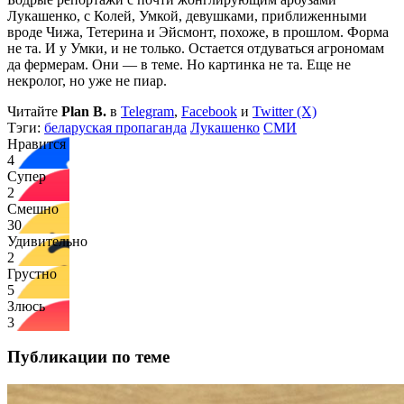
Лукашенко, с Колей, Умкой, девушками, приближенными
вроде Чижа, Тетерина и Эйсмонт, похоже, в прошлом. Форма
не та. И у Умки, и не только. Остается отдуваться агрономам
да фермерам. Они — в теме. Но картинка не та. Еще не
некролог, но уже не пиар.
Читайте
Plan B.
в
Telegram
,
Facebook
и
Twitter (X)
Тэги:
беларуская пропаганда
Лукашенко
СМИ
Нравится
4
Супер
2
Смешно
30
Удивительно
2
Грустно
5
Злюсь
3
Публикации по теме