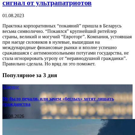
сигнал от ультрапатриотов
01.08.2023
Практика корпоративных “покаяний” пришла в Беларусь
весьма символично. “Покаялся” крупнейший ритейлер
страны, великий и могучий “Евроторг”. Компания, устоявшая
при наезде силовиков в нулевые, вышедшая на
международные финансовые рынки и вполне успешно
сражавшаяся с антимонопольными потугами государства, не
стала игнорировать угрозу от “неравнодушной гражданки”.
Правильно сделала. Но вряд ли это поможет.
Популярное за 3 дня
Мнение
Не было печали, или зачем «беглых» хотят лишать
гражданства
06.08.2026