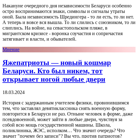
Накануне очередного дня независимости Беларуси особенно
остро воспринимаются знаки, символы и сигналы утраты
оной. Была независимость Шредингера - то ли есть, то ли нет.
А теперь и вовсе вся вышла. То ли слились с союзником, то ли
слиплись. На войне, на севастопольском пляже, в
мигрантском кризисе - воронка соучастия и сопричастия
затягивает и власти, и обывателей.
Мнение
Яжепатриоты — новый кошмар
Беларуси. Кто был никем, тот
открывает ногой любые двери
18.03.2024
История с задержанным учителем физики, провинившимся
тем, что заставлял девятиклассника снять военную форму,
повторится в Беларуси не раз. Отныне человек в форме, даже
псевдовоенной, может зайти в любые двери, чувствуя за
собой всю мощь государственной машины. Школа,
поликлиника, ЖЭС, исполком… Что значит очередь? Что
значит "почему без записи"? Вы что, против патриотов?