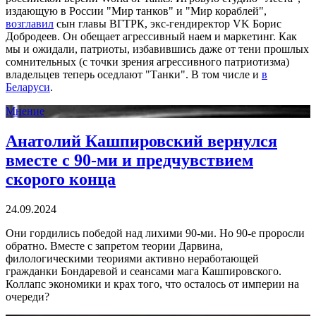
издающую в России "Мир танков" и "Мир кораблей",
возглавил
сын главы ВГТРК, экс-гендиректор VK Борис
Добродеев. Он обещает агрессивный наем и маркетинг. Как
мы и ожидали, патриоты, избавившись даже от тени прошлых
сомнительных (с точки зрения агрессивного патриотизма)
владельцев теперь оседлают "Танки". В том числе и
в
Беларуси
.
Мнение
Анатолий Кашпировский вернулся
вместе с 90-ми и предчувствием
скорого конца
24.09.2024
Они гордились победой над лихими 90-ми. Но 90-е проросли
обратно. Вместе с запретом теории Дарвина,
филологическими теориями активно неработающей
гражданки Бондаревой и сеансами мага Кашпировского.
Коллапс экономики и крах того, что осталось от империи на
очереди?