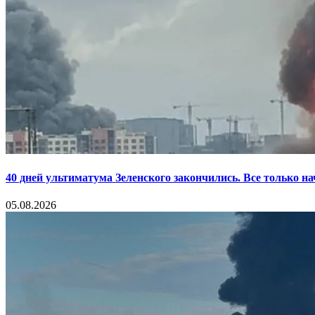
40 дней ультиматума Зеленского закончились. Все только н
05.08.2026