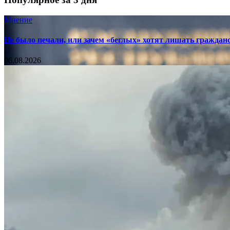
Мнение
Не было печали, или зачем «беглых» хотят лишать граждан
06.08.2026