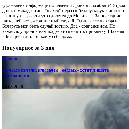
(Добавлена информация о падении дрона в 3-м абзаце) Утром
дрон-камикадзе типа "шахед" пересек беларуско-украинскую
границу и к десяти утра долетел до Могилева. За последние
пять дней это уже четвертый случай. Один залет шахеда в
Беларусь мог быть случайностью. Два - совпадением. Но
кажется, у дронов-камикадзе это входит в привычку. Шахеды
в Беларуси летают, как у себя дома.
Популярное за 3 дня
Мнение
Не было печали, или зачем «беглых» хотят лишать
гражданства
06.08.2026