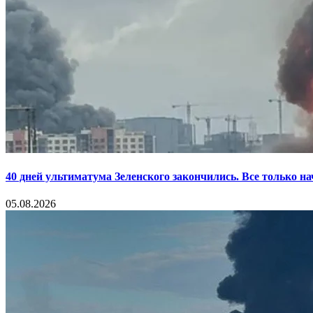
40 дней ультиматума Зеленского закончились. Все только н
05.08.2026