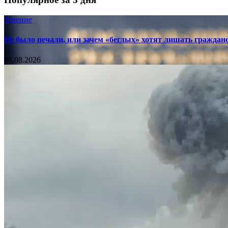
Мнение
Не было печали, или зачем «беглых» хотят лишать граждан
06.08.2026