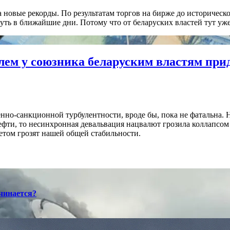
на новые рекорды. По результатам торгов на бирже до историчес
уть в ближайшие дни. Потому что от беларуских властей тут уже
лем у союзника беларуским властям при
енно-санкционной турбулентности, вроде бы, пока не фатальна.
нефти, то несинхронная девальвация нацвалют грозила коллапсом
етом грозят нашей общей стабильности.
ачинается?