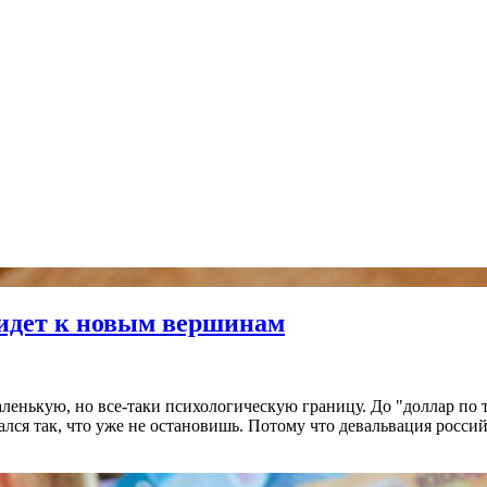
я идет к новым вершинам
аленькую, но все-таки психологическую границу. До "доллар по т
лся так, что уже не остановишь. Потому что девальвация российс