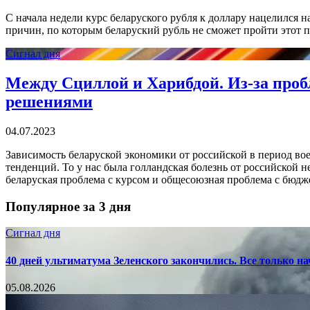
С начала недели курс беларуского рубля к доллару нацелился 
причин, по которым беларуский рубль не сможет пройти этот п
Сигнал дня
Между Сциллой и Харибдой. Из-за проб
решениями
04.07.2023
Зависимость беларуской экономики от российской в период во
тенденций. То у нас была голландская болезнь от российской 
беларуская проблема с курсом и общесоюзная проблема с бюдж
Популярное за 3 дня
Сигнал дня
40 дней ультиматума Зеленского закончились. Все только н
05.08.2026