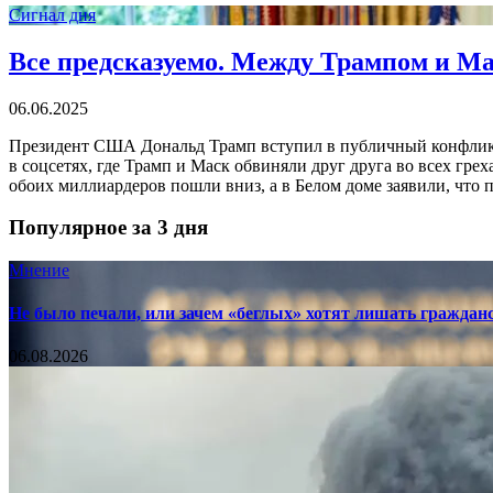
Сигнал дня
Все предсказуемо. Между Трампом и М
06.06.2025
Президент США Дональд Трамп вступил в публичный конфликт
в соцсетях, где Трамп и Маск обвиняли друг друга во всех гре
обоих миллиардеров пошли вниз, а в Белом доме заявили, что 
Популярное за 3 дня
Мнение
Не было печали, или зачем «беглых» хотят лишать граждан
06.08.2026