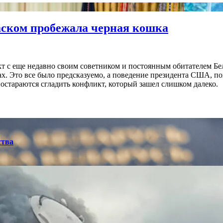
аском пробежала черная кошка
 с еще недавно своим советником и постоянным обитателем Бе
хах. Это все было предсказуемо, а поведение президента США, п
постараются сгладить конфликт, который зашел слишком далеко.
ства