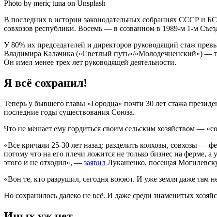
Photo by meriç tuna on Unsplash
В последних в истории законодательных собраниях СССР и БСС
совхозов республики. Восемь — в созванном в 1989-м 1-м Съез
У 80% их председателей и директоров руководящий стаж превы
Владимира Калачика («Светлый путь»/»Молодечненский») — тр
Он имел менее трех лет руководящей деятельности.
Я всё сохранил!
Теперь у бывшего главы «Городца» почти 30 лет стажа президе
последние годы существования Союза.
Что не мешает ему гордиться своим сельским хозяйством — 
«Все кричали 25-30 лет назад: разделить колхозы, совхозы — ф
потому что на его плечи ложится не только бизнес на ферме, а 
этого и не отходил», —
заявил
Лукашенко, посещая Могилевску
«Вон те, кто разрушил, сегодня воюют. И уже земля даже там н
Но сохранилось далеко не всё. И даже среди знаменитых хозяй
Иных уж нет