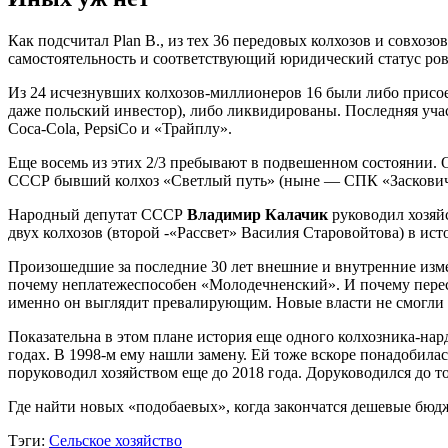
Как подсчитал Plan B., из тех 36 передовых колхозов и совхоз
самостоятельность и соответствующий юридический статус ров
Из 24 исчезнувших колхозов-миллионеров 16 были либо присое
даже польский инвестор), либо ликвидированы. Последняя уча
Coca-Cola, PepsiCo и «Трайплу».
Еще восемь из этих 2/3 пребывают в подвешенном состоянии. 
СССР бывший колхоз «Светлый путь» (ныне — СПК «Заскович
Народный депутат СССР
Владимир Калачик
руководил хозяй
двух колхозов (второй -«Рассвет» Василия Старовойтова) в ис
Произошедшие за последние 30 лет внешние и внутренние изме
почему неплатежеспособен «Молодечненский». И почему перест
именно он выглядит превалирующим. Новые власти не смогли 
Показательна в этом плане история еще одного колхозника-н
годах. В 1998-м ему нашли замену. Ей тоже вскоре понадобилась
поруководил хозяйством еще до 2018 года. Доруководился до т
Где найти новых «подобаевых», когда закончатся дешевые бюд
Тэги:
Сельское хозяйство