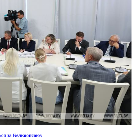
ся за Белкоопсоюз