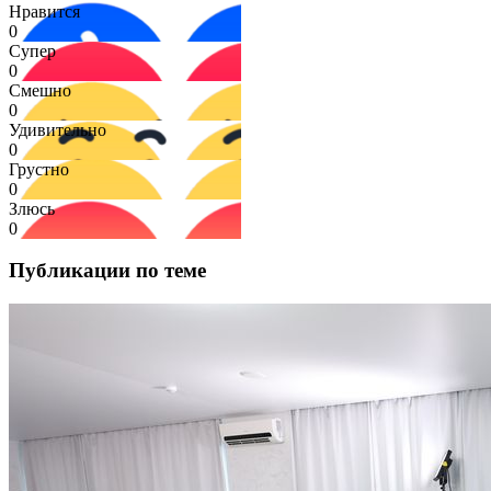
Нравится
0
Супер
0
Смешно
0
Удивительно
0
Грустно
0
Злюсь
0
Публикации по теме