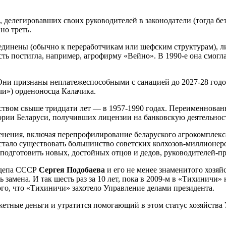
ов, делегировавших своих руководителей в законодатели (тогда б
но треть.
динены (обычно к переработчикам или шефским структурам), ли
сть постигла, например, агрофирму «Вейно». В 1990-е она смог
Они признаны неплатежеспособными с санацией до 2027-28 годов.
и») орденоносца Калачика.
ством свыше тридцати лет — в 1957-1990 годах. Переименнова
тории Беларуси, получивших лицензии на банковскую деятельнос
нения, включая перепрофилирование беларуского агрокомплекса
ало существовать большинство советских колхозов-миллионеров
подготовить новых, достойных отцов и дедов, руководителей-п
ардепа СССР
Сергея Подобаева
и его не менее знаменитого хозяй
 замена. И так шесть раз за 10 лет, пока в 2009-м в «Тихиничи»
ого, что «Тихиничи» захотело Управление делами президента.
жетные деньги и утратится помогающий в этом статус хозяйства