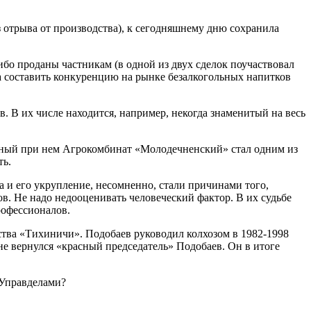
ез отрыва от производства), к сегодняшнему дню сохранила
бо проданы частникам (в одной из двух сделок поучаствовал
ла составить конкуренцию на рынке безалкогольных напитков
 В их числе находится, например, некогда знаменитый на весь
нный при нем Агрокомбинат «Молодечненский» стал одним из
ть.
 и его укрупление, несомненно, стали причинами того,
. Не надо недооценивать человеческий фактор. В их судьбе
рофессионалов.
ства «Тихиничи». Подобаев руководил колхозом в 1982-1998
 не вернулся «красный председатель» Подобаев. Он в итоге
 Управделами?