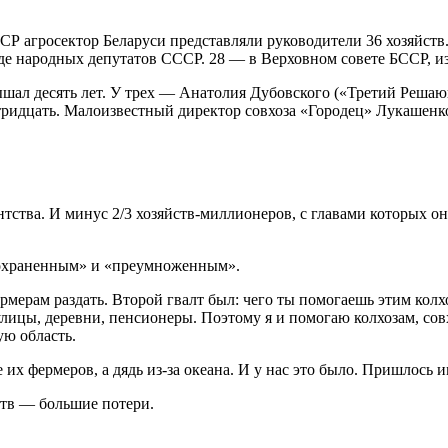
Р агросектор Беларуси представляли руководители 36 хозяйств
де народных депутатов СССР. 28 — в Верховном совете БССР, из
шал десять лет. У трех — Анатолия Дубовского («Третий Решаю
идцать. Малоизвестный директор совхоза «Городец» Лукашенко,
нтства. И минус 2/3 хозяйств-миллионеров, с главами которых о
«сохраненным» и «преумноженным».
ермерам раздать. Второй гвалт был: чего ты помогаешь этим кол
улицы, деревни, пенсионеры. Поэтому я и помогаю колхозам, совх
ю область.
е их фермеров, а дядь из-за океана. И у нас это было. Пришлось
ств — большие потери.