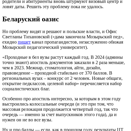
родители и абитуриенты вновь штурмуют визовый центр и
ловят даты. Решить эту проблему пока не удалось.
Беларуский оазис
Но проблему видят и решают и польские власти, и Офис
Светланы Тихановской («дама закончила Мозырьский пед»,
ехидно
пишет
канал пропагандистов, незаслуженно обижая
Мозырский педагогический университет).
«Проходные в бел вузы растут каждый год. В 2024 (админы
точно знают) апостиль документов заказали в 2 раза меньше,
чем в 2023. Межнар, стоматология, айти, дизайн,
правоведение – проходной стабильно от 370 баллов. В
региональных вузах – конкурс от 2 человек. Новые общаги,
открытие педклассов, целевой набор» перечисляется набор
социалистических благ.
Особенно про апостиль интересно, за которым в этом году
выстроились колоссальные очереди (и это при том, что
массовая релокация продолжается четвертый год, так что
очередь — именно за счет выпускников этого года), да и
нужен он не во все вузы.
Ну и про баллы — если, как в прошлом году, результаты ЦТ