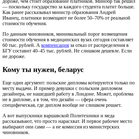
дороже, чем стоит образование платников. Минобр так решил
— поскольку государство за каждого студента платит больше.
Как ранее рассказывал министр образования Андрей
Иванец, платники возмещают не более 50–70% от реальной
стоимости обучения.
По данным чиновников, минимальный порог возмещения
стоимости обучения в медицинских вузах сегодня составляет
60 тыс. рублей. А
компенсация
за отказ от распределения в
БГУ составит 40–45 тыс. рублей. Не слишком дешевле. Если
не дороже.
Кому ты нужен, беларус
Еще один аргумент: польские дипломы котируются только по
месту выдачи. И пример девушки с польским дипломом
дизайнера, не нашедшей работу в Лондоне. Может, проблема
не в дипломе, а в том, что дизайн — сфера очень
специфическая, где диплом вообще не слишком решает.
А вот выпускники варшавской Политехники и меда
рассказывают, что просто нарасхват. И первое рабочее место
выбирают они сами — а не комиссия из министерских
чиновников.