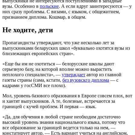
выпускники не интересуются поступлениями в западные
вузы. Особенно в
польские
. А если вдруг заинтересуются — у
них сразу проблемы. С визами, с языком, с общежитием,
признанием диплома. Кошмар, в общем.
Не ходите, дети
Пропагандисты утверждают, что уже несколько лет за
выпускниками беларуских школ «буквально охотятся вузы из
близлежащих европейских стран».
«Еще бы им не охотиться — белорусские школы дают
серьезную базу, на которой вполне можно вырастить
неплохого специалиста», —
утверждает
автор из главной
газеты страны (сама, кстати,
без вузовскго диплома
— с
кадрами у госСМИ все плохо).
Мол, уровень базового образования в Европе совсем плох, вот
и хантят выпускников. А те, болезные, встречаются за
границей с кучей проблем. И первая — язык.
«Да, для обучения в любой стране необходим достаточно
высокий уровень знания национального языка, потому что
все образование за границей ведется только на нем, —
констатирует автор. — Есть вариант учиться на английском,