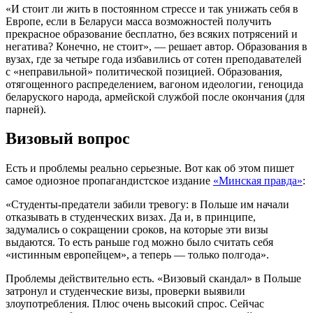
«И стоит ли жить в постоянном стрессе и так унижать себя в
Европе, если в Беларуси масса возможностей получить
прекрасное образование бесплатно, без всяких потрясений и
негатива? Конечно, не стоит», — решает автор. Образования в
вузах, где за четыре года избавились от сотен преподавателей
с «неправильной» политической позицией. Образования,
отягощенного распределением, вагоном идеологии, геноцида
беларуского народа, армейской службой после окончания (для
парней).
Визовый вопрос
Есть и проблемы реально серьезные. Вот как об этом пишет
самое одиозное пропагандистское издание
«Минская правда»
:
«Студенты-предатели забили тревогу: в Польше им начали
отказывать в студенческих визах. Да и, в принципе,
задумались о сокращении сроков, на которые эти визы
выдаются. То есть раньше год можно было считать себя
«истинным европейцем», а теперь — только полгода».
Проблемы действительно есть. «Визовый скандал» в Польше
затронул и студенческие визы, проверки выявили
злоупотребления. Плюс очень высокий спрос. Сейчас