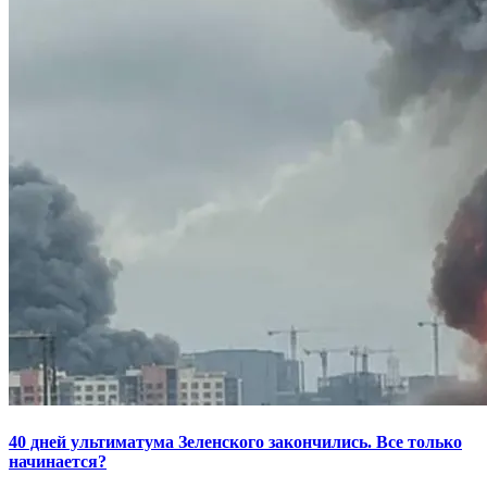
40 дней ультиматума Зеленского закончились. Все только
начинается?