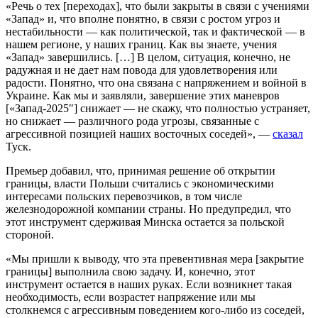
«Речь о тех [переходах], что были закрыты в связи с учениями
«Запад» и, что вполне понятно, в связи с ростом угроз и
нестабильности — как политической, так и фактической — в
нашем регионе, у наших границ. Как вы знаете, учения
«Запад» завершились. […] В целом, ситуация, конечно, не
радужная и не дает нам повода для удовлетворения или
радости. Понятно, что она связана с напряжением и войной в
Украине. Как мы и заявляли, завершение этих маневров
[«Запад-2025″] снижает — не скажу, что полностью устраняет,
но снижает — различного рода угрозы, связанные с
агрессивной позицией наших восточных соседей», —
сказал
Туск.
Премьер добавил, что, принимая решение об открытии
границы, власти Польши считались с экономическими
интересами польских перевозчиков, в том числе
железнодорожной компании страны. Но предупредил, что
этот инструмент сдерживая Минска остается за польской
стороной.
«Мы пришли к выводу, что эта превентивная мера [закрытие
границы] выполнила свою задачу. И, конечно, этот
инструмент остается в наших руках. Если возникнет такая
необходимость, если возрастет напряжение или мы
столкнемся с агрессивным поведением кого-либо из соседей,