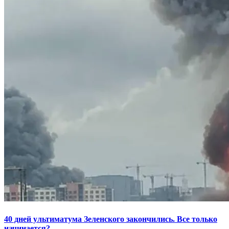
40 дней ультиматума Зеленского закончились. Все только
начинается?