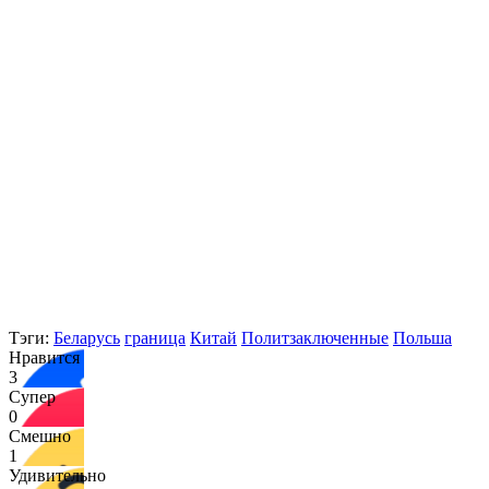
Тэги:
Беларусь
граница
Китай
Политзаключенные
Польша
Нравится
3
Супер
0
Смешно
1
Удивительно