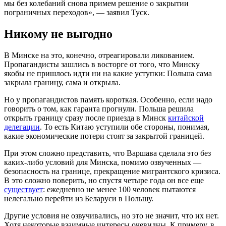
мы без колебаний снова примем решение о закрытии
пограничных переходов», — заявил Туск.
Никому не выгодно
В Минске на это, конечно, отреагировали ликованием.
Пропагандисты зашлись в восторге от того, что Минску
якобы не пришлось идти ни на какие уступки: Польша сама
закрыла границу, сама и открыла.
Но у пропагандистов память короткая. Особенно, если надо
говорить о том, как гаранта прогнули. Польша решила
открыть границу сразу после приезда в Минск
китайской
делегации
. То есть Китаю уступили обе стороны, понимая,
какие экономические потери стоят за закрытой границей.
При этом сложно представить, что Варшава сделала это без
каких-либо условий для Минска, помимо озвученных —
безопасность на границе, прекращение мигрантского кризиса.
В это сложно поверить, но спустя четыре года он все еще
существует
: ежедневно не менее 100 человек пытаются
нелегально перейти из Беларуси в Польшу.
Другие условия не озвучивались, но это не значит, что их нет.
Хотя некоторые взаимные интересы очевидны. К примеру, в