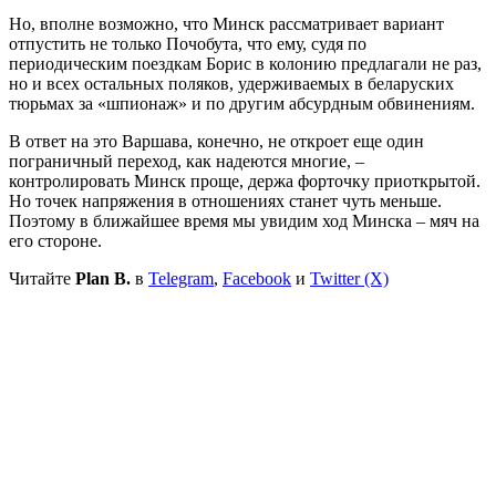
Но, вполне возможно, что Минск рассматривает вариант
отпустить не только Почобута, что ему, судя по
периодическим поездкам Борис в колонию предлагали не раз,
но и всех остальных поляков, удерживаемых в беларуских
тюрьмах за «шпионаж» и по другим абсурдным обвинениям.
В ответ на это Варшава, конечно, не откроет еще один
пограничный переход, как надеются многие, –
контролировать Минск проще, держа форточку приоткрытой.
Но точек напряжения в отношениях станет чуть меньше.
Поэтому в ближайшее время мы увидим ход Минска – мяч на
его стороне.
Читайте
Plan B.
в
Telegram
,
Facebook
и
Twitter (X)