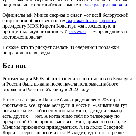
национальные олимпийские комитеты
уже раскритиковали
.
Официальный Минск сдержано сияет, «от всей белорусской
спортивной общественности»
выражая благодарность
президенту МОК Кирсти Ковентри «за взвешенную и
принципиальную позицию». И
отмечая
— «справедливость
восторжествовала».
Похоже, кто-то рискует сделать из очередной поблажки
неправильные выводы.
Без нас
Рекомендация МОК об отстранении спортсменов из Беларуси
и России была выдана после начала полномасштабного
вторжения России в Украину в 2022 году.
В итоге на играх в Париже было представлено 206 стран,
собственно, все, кроме Беларуси и России. «Олимпиада тут
показательнее любого чемпионата мира, где одни команды
есть, других — нет. А когда мимо тебя по телеэкрану по
прекрасной Сене проплывает весь мир, примерно на лодке
Мьянмы приходится призадуматься. А на лодке Северной
Кореи — серьезно огорчиться. Выходит, идти по встречке