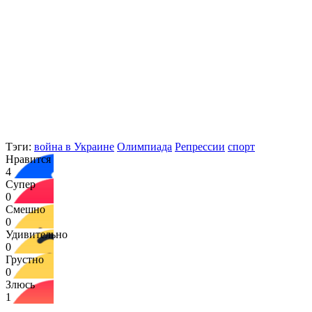
Тэги:
война в Украине
Олимпиада
Репрессии
спорт
Нравится
4
Супер
0
Смешно
0
Удивительно
0
Грустно
0
Злюсь
1