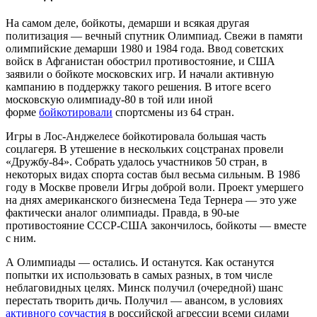
На самом деле, бойкоты, демарши и всякая другая
политизация — вечный спутник Олимпиад. Свежи в памяти
олимпийские демарши 1980 и 1984 года. Ввод советских
войск в Афганистан обострил противостояние, и США
заявили о бойкоте московских игр. И начали активную
кампанию в поддержку такого решения. В итоге всего
московскую олимпиаду-80 в той или иной
форме
бойкотировали
спортсмены из 64 стран.
Игры в Лос-Анджелесе бойкотировала большая часть
соцлагеря. В утешение в нескольких соцстранах провели
«Дружбу-84». Собрать удалось участников 50 стран, в
некоторых видах спорта состав был весьма сильным. В 1986
году в Москве провели Игры доброй воли. Проект умершего
на днях американского бизнесмена Теда Тернера — это уже
фактически аналог олимпиады. Правда, в 90-ые
противостояние СССР-США закончилось, бойкоты — вместе
с ним.
А Олимпиады — остались. И останутся. Как останутся
попытки их использовать в самых разных, в том числе
неблаговидных целях. Минск получил (очередной) шанс
перестать творить дичь. Получил — авансом, в условиях
активного соучастия
в российской агрессии всеми силами