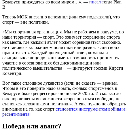
Беларуси приходится со всем миром…», —
писал
тогда Plan
B.
Теперь МОК внезапно вспомнил (или ему подсказали), что
спорт — вне политики.
«Мы спортивная организация. Мы не работаем в вакууме, но
наша территория — спорт. Это означает сохранение спорта
как места, где каждый атлет может соревноваться свободно,
не становясь заложником политики или разногласий своих
правительств. Каждый допущенный атлет, команда и
официальное лицо должны иметь возможность принимать
участие в соревнованиях без дискриминации или
политического вмешательства», — цитируют госсми Кирсти
Ковентри.
Вот такое сплошное лукавство (если не сказать — вранье).
Чтобы в это поверить надо забыть, сколько спортсменов в
Беларуси было репрессировано после 2020-го. И сколько до
сих пор лишены возможности «соревноваться свободно, не
становясь заложниками политики». А еще нужно не обращать
внимание на то, как спорт
становится инструментом войны и
ресентимента
.
Победа или аванс?