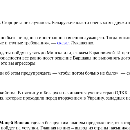
юрприза не случилось. Беларуские власти очень хотят дружить с
жно быть ни одного иностранного военнослужащего. Тогда можно
ые и глупые требования», —
сказал
Лукашенко.
лдаты пойдут гулять до Минска или, скажем Барановичей. И це
езопасности все равно несет решение Варшавы не выполнять дог
 это вы агрессоры.
и об этом предупреждать — чтобы потом больно не было», — ск
окойства. В пятницу в Беларуси начинаются учения стран ОДКБ.
ия, которые проходили перед вторжением в Украину, западных н
Мацей Вонсик
сделал беларуским властям предложение, от кото
ойдет на уступки. Главная из них – вывод из страны наемников