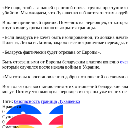
«Не надо, чтобы за нашей границей стояла группа преступнико
убийств. Мы ожидаем, что Лукашенко избавится от этих люде
Вполне приличный пряник. Поменять вагнервовцев, от которых
кнут в виде угрозы полного закрытия границы.
«Если Беларусь не хочет быть изолированной, то должна начат
Польша, Литва и Латвия, закроют все пограничные переходы, 
«Беларусь фактически будет отрезана от Европы».
Быть отрезанными от Европы беларуским властям конечно
оче
который случился после начала войны в Украине.
«Мы готовы к восстановлению добрых отношений со своими сос
Вот только для восстановления этих отношений беларуские вла
могут. Потому что вывод вагнеровцев из страны уже от них не 
Тэги:
безопасность
граница
Лукашенко
Нравится
0
Супер
0
Смешно