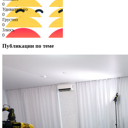
0
Удивительно
0
Грустно
0
Злюсь
0
Публикации по теме