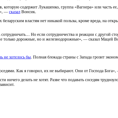
в, которую содержит Лукашенко, группа «Вагнера» или часть ее,
й», —
сказал
Вонсик.
 беларуским властям нет никакой пользы, кроме вреда, на отк
ь сотрудничать… Но если сотрудничества и реакции с другой сто
не только дорожные, но и железнодорожные», — сказал Мацей В
нь не хотелось бы
. Полная блокада страны с Запада грозит эко
едями. Как я говорил, их не выбирают. Они от Господа Бога», 
сти ничего делать не хотят. Разве что подавать соседям трудно
зависит.