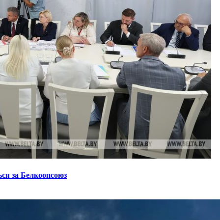
ся за Белкоопсоюз