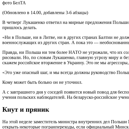
фото БелТА
(Обновлено в 14.00, добавлены 3-6 абзацы)
В четверг Лукашенко ответил на мирные предложения Польши. С
пришлось делать.
«Ни в Польше, ни в Литве, ни в других странах Балтии не дол
военнослужащих из других стран. А пока это — необоснованн
Правда, ни Польша ни тем более НАТО не угрожали, что их со
рисовали. Но, по словам Лукашенко, главную угрозу миру и б
скажем российское вторжение в Украину. Это не мы агрессоры,
«Это уже опасный шаг, и мы всегда должны руководство Польш
Кому может быть больно он не уточнил.
А с завтрашнего дня у соседей появится новый повод для бесп
учения польских наблюдателей. На беларуско-российские учен
Кнут и пряник
На этой неделе заместитель министра внутренних дел Польши
открыть некоторые погранпереходы, если официальный Минск п