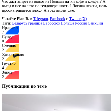
Что даст запрет на вывоз из Польши пачки кофе и конфет? А
въезд в нее на авто по гендоверенности? Логика неясна, цель
просматривается плохо. А вред виден уже.
Читайте
Plan B.
в
Telegram
,
Facebook
и
Twitter (X)
Тэги:
Беларусь
граница
Евросоюз
Польша
Россия
Санкции
Нравится
7
Супер
0
Смешно
2
Удивительно
2
Грустно
4
Злюсь
2
Публикации по теме