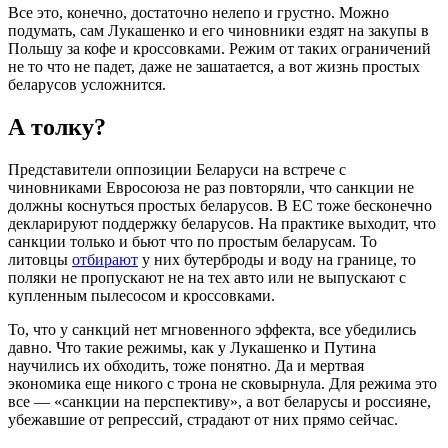
Все это, конечно, достаточно нелепо и грустно. Можно
подумать, сам Лукашенко и его чиновники ездят на закупы в
Польшу за кофе и кроссовками. Режим от таких ограничений
не то что не падет, даже не зашатается, а вот жизнь простых
беларусов усложнится.
А толку?
Представители оппозиции Беларуси на встрече с
чиновниками Евросоюза не раз повторяли, что санкции не
должны коснуться простых беларусов. В ЕС тоже бесконечно
декларируют поддержку беларусов. На практике выходит, что
санкции только и бьют что по простым беларусам. То
литовцы
отбирают
у них бутерброды и воду на границе, то
поляки не пропускают не на тех авто или не выпускают с
купленным пылесосом и кроссовками.
То, что у санкций нет мгновенного эффекта, все убедились
давно. Что такие режимы, как у Лукашенко и Путина
научились их обходить, тоже понятно. Да и мертвая
экономика еще никого с трона не сковырнула. Для режима это
все — «санкции на перспективу», а вот беларусы и россияне,
убежавшие от репрессий, страдают от них прямо сейчас.