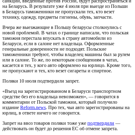
санкции, введенные против России, будут распространяться и
на Беларусь. В результате уже 4 июля при выезде из Польши
в Беларусь таможенники не пропускали тех, кто везет
технику, одежду, предметы гигиены, обувь, запчасти.
Вчера же выезжающие в Польшу беларусы столкнулись с
новой проблемой. В чатах о границе написали, что польская
таможня перестала впускать в страну автомобили из
Беларуси, если в салоне нет владельца. Оформленные
генеральные доверенности не подходят. Польские
таможенники требуют, чтобы владелец машины был за рулем
или в салоне. То же, по некоторым сообщениям в чатах,
касается и тех, у кого авто оформлено на юрлицо. Кроме того,
не пропускают и тех, кто везет сигареты и спиртное.
Поляки 10 июля подтвердили запрет.
«Въезд на зарегистрированном в Беларуси транспортном
средстве без его владельца невозможен», — говорится в
комментарии от Польской таможни, который получило
издание
Reform.news
. Про тех, чьи авто зарегистрированы на
юрлиц, в ответе ничего не говорится.
Запрет на ввоз товаров поляки тоже уже
подтвердили
—
действовать он будет до решения ЕС об отмене запрета.